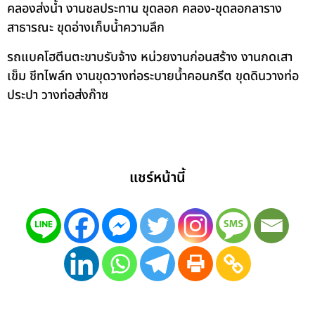
คลองส่งน้ำ งานชลประทาน ขุดลอก คลอง-ขุดลอกลาราง
สาธารณะ ขุดอ่างเก็บน้ำความลึก
รถแบคโฮตีนตะขาบรับจ้าง หน่วยงานก่อนสร้าง งานกดเสา
เข็ม ชีทไพล์ท งานขุดวางท่อระบายน้ำคอนกรีต ขุดดินวางท่อ
ประปา วางท่อส่งก๊าซ
แชร์หน้านี้