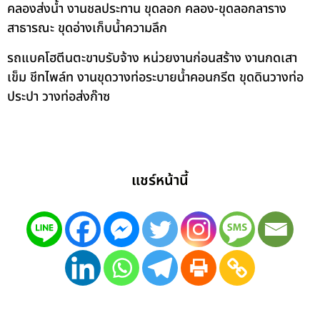
คลองส่งน้ำ งานชลประทาน ขุดลอก คลอง-ขุดลอกลาราง
สาธารณะ ขุดอ่างเก็บน้ำความลึก
รถแบคโฮตีนตะขาบรับจ้าง หน่วยงานก่อนสร้าง งานกดเสา
เข็ม ชีทไพล์ท งานขุดวางท่อระบายน้ำคอนกรีต ขุดดินวางท่อ
ประปา วางท่อส่งก๊าซ
แชร์หน้านี้