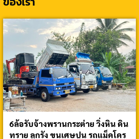
ของเรา
6ล้อรับจ้างพรานกระต่าย วิ่งหิน ดิน
ทราย ลูกรัง ขนเศษปูน รถแม็คโคร