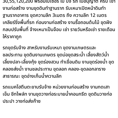
30,55,120,200 พร้อมใบเซอร์ ใบ ปจ รถ ใบอนุญาต ครบ เข้า
งานก่อสร้าง งานขุดดินทำฐานราก รับเหมาเปิดหน้าดินทำ
ฐานรากอาคาร ขุดความลึก 3เมตร ถึง ความลึก 12 เมตร
เคลียร์ริ่งพื้นที่รก ก่อนงานก่อสร้าง งานรื้อถอนต้นไม้ ขุดฝัง
กลบปรับพื้นที่ จ้างเหมาเป็นจ๊อบ เช่า รายวันหรือเช่า รายเดือน
ให้ราคาถูก
รถขุดรับจ้าง สาหรับงานรับเหมา ขุดงานเกษตรและ
ชลประทาน ขุดดินงานเกษตร ขุดบ่อขุดสระน้ำ เลี้ยงสัตว์น้ำ
เลี้ยงปลา-เลี้ยงกุ้ง ขุดร่องสวน ทำเขื่อนดิน งานขุดร่องน้ำ ขุด
คลองส่งน้ำ งานชลประทาน ขุดลอก คลอง-ขุดลอกลาราง
สาธารณะ ขุดอ่างเก็บน้ำความลึก
รถแบคโฮตีนตะขาบรับจ้าง หน่วยงานก่อนสร้าง งานกดเสา
เข็ม ชีทไพล์ท งานขุดวางท่อระบายน้ำคอนกรีต ขุดดินวางท่อ
ประปา วางท่อส่งก๊าซ