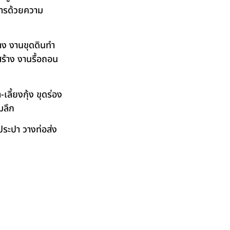
ิการด้วยความ
าง งานขุดดินทำ
ร้าง งานรื้อถอน
ลี้ยงกุ้ง ขุดร่อง
มลึก
ระปา วางท่อส่ง