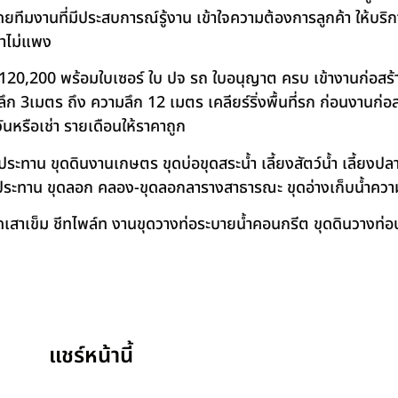
โดยทีมงานที่มีประสบการณ์รู้งาน เข้าใจความต้องการลูกค้า ให้บร
คาไม่แพง
120,200 พร้อมใบเซอร์ ใบ ปจ รถ ใบอนุญาต ครบ เข้างานก่อสร้
 3เมตร ถึง ความลึก 12 เมตร เคลียร์ริ่งพื้นที่รก ก่อนงานก่อส
วันหรือเช่า รายเดือนให้ราคาถูก
าน ขุดดินงานเกษตร ขุดบ่อขุดสระน้ำ เลี้ยงสัตว์น้ำ เลี้ยงปลา-เ
ชลประทาน ขุดลอก คลอง-ขุดลอกลารางสาธารณะ ขุดอ่างเก็บน้ำควา
สาเข็ม ชีทไพล์ท งานขุดวางท่อระบายน้ำคอนกรีต ขุดดินวางท่อป
แชร์หน้านี้