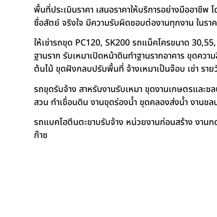
พื้นที่ประเมินราคา เสนอราคาให้บริการอย่างมืออาชีพ 
ซื่อสัตย์ จริงใจ มีความรับผิดชอบต่องานทุกงาน ในรา
ให้เช่ารถขุด PC120, SK200 รถแม็คโครขนาด 30,55,
ฐานราก รับเหมาเปิดหน้าดินทำฐานรากอาคาร ขุดความลึก
ต้นไม้ ขุดฝังกลบปรับพื้นที่ จ้างเหมาเป็นจ๊อบ เช่า ราย
รถขุดรับจ้าง สาหรับงานรับเหมา ขุดงานเกษตรและชลประท
สวน ทำเขื่อนดิน งานขุดร่องน้ำ ขุดคลองส่งน้ำ งาน
รถแบคโฮตีนตะขาบรับจ้าง หน่วยงานก่อนสร้าง งานกดเ
ก๊าซ