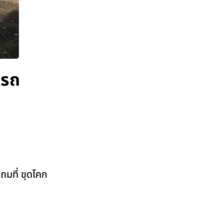
 รถ
ถมที่ ขุดโคก