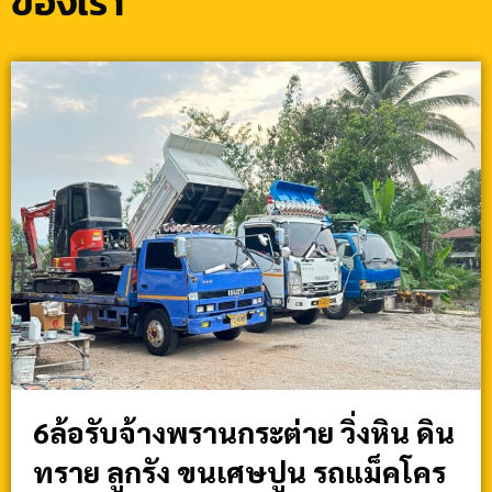
ของเรา
6ล้อรับจ้างพรานกระต่าย วิ่งหิน ดิน
ทราย ลูกรัง ขนเศษปูน รถแม็คโคร