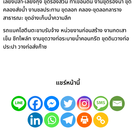
เลี้ยงปลา-เลี้ยงกุ้ง ขุดร่องสวน ทำเขื่อนดิน งานขุดร่องน้ำ ขุด
คลองส่งน้ำ งานชลประทาน ขุดลอก คลอง-ขุดลอกลาราง
สาธารณะ ขุดอ่างเก็บน้ำความลึก
รถแบคโฮตีนตะขาบรับจ้าง หน่วยงานก่อนสร้าง งานกดเสา
เข็ม ชีทไพล์ท งานขุดวางท่อระบายน้ำคอนกรีต ขุดดินวางท่อ
ประปา วางท่อส่งก๊าซ
แชร์หน้านี้