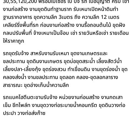
30,55,120,200 พร้อมใบเซอร์ ใบ ปจ รถ ใบอนุญาต ครบ เข้า
งานก่อสร้าง งานขุดดินทำฐานราก รับเหมาเปิดหน้าดินทำ
ฐานรากอาคาร ขุดความลึก 3เมตร ถึง ความลึก 12 เมตร
เคลียร์ริ่งพื้นที่รก ก่อนงานก่อสร้าง งานรื้อถอนต้นไม้ ขุดฝัง
กลบปรับพื้นที่ จ้างเหมาเป็นจ๊อบ เช่า รายวันหรือเช่า รายเดือน
ให้ราคาถูก
รถขุดรับจ้าง สาหรับงานรับเหมา ขุดงานเกษตรและ
ชลประทาน ขุดดินงานเกษตร ขุดบ่อขุดสระน้ำ เลี้ยงสัตว์น้ำ
เลี้ยงปลา-เลี้ยงกุ้ง ขุดร่องสวน ทำเขื่อนดิน งานขุดร่องน้ำ ขุด
คลองส่งน้ำ งานชลประทาน ขุดลอก คลอง-ขุดลอกลาราง
สาธารณะ ขุดอ่างเก็บน้ำความลึก
รถแบคโฮตีนตะขาบรับจ้าง หน่วยงานก่อนสร้าง งานกดเสา
เข็ม ชีทไพล์ท งานขุดวางท่อระบายน้ำคอนกรีต ขุดดินวางท่อ
ประปา วางท่อส่งก๊าซ