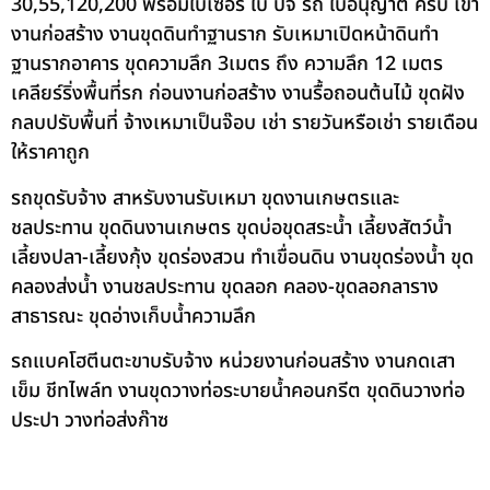
30,55,120,200 พร้อมใบเซอร์ ใบ ปจ รถ ใบอนุญาต ครบ เข้า
งานก่อสร้าง งานขุดดินทำฐานราก รับเหมาเปิดหน้าดินทำ
ฐานรากอาคาร ขุดความลึก 3เมตร ถึง ความลึก 12 เมตร
เคลียร์ริ่งพื้นที่รก ก่อนงานก่อสร้าง งานรื้อถอนต้นไม้ ขุดฝัง
กลบปรับพื้นที่ จ้างเหมาเป็นจ๊อบ เช่า รายวันหรือเช่า รายเดือน
ให้ราคาถูก
รถขุดรับจ้าง สาหรับงานรับเหมา ขุดงานเกษตรและ
ชลประทาน ขุดดินงานเกษตร ขุดบ่อขุดสระน้ำ เลี้ยงสัตว์น้ำ
เลี้ยงปลา-เลี้ยงกุ้ง ขุดร่องสวน ทำเขื่อนดิน งานขุดร่องน้ำ ขุด
คลองส่งน้ำ งานชลประทาน ขุดลอก คลอง-ขุดลอกลาราง
สาธารณะ ขุดอ่างเก็บน้ำความลึก
รถแบคโฮตีนตะขาบรับจ้าง หน่วยงานก่อนสร้าง งานกดเสา
เข็ม ชีทไพล์ท งานขุดวางท่อระบายน้ำคอนกรีต ขุดดินวางท่อ
ประปา วางท่อส่งก๊าซ