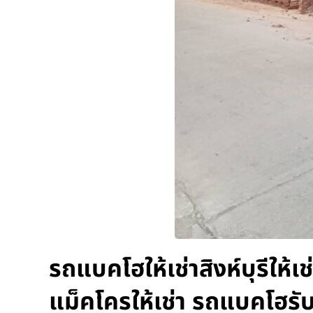
รถแบคโฮให้เช่าสิงห์บุรีให้
แม็คโครให้เช่า รถแบคโฮรั