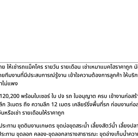
ย ให้เช่ารถแม็คโคร รายวัน รายเดือน เช่าเหมาแบคโฮราคาถูก น
โดยทีมงานที่มีประสบการณ์รู้งาน เข้าใจความต้องการลูกค้า ให้บร
คาไม่แพง
120,200 พร้อมใบเซอร์ ใบ ปจ รถ ใบอนุญาต ครบ เข้างานก่อสร้
 3เมตร ถึง ความลึก 12 เมตร เคลียร์ริ่งพื้นที่รก ก่อนงานก่อส
วันหรือเช่า รายเดือนให้ราคาถูก
าน ขุดดินงานเกษตร ขุดบ่อขุดสระน้ำ เลี้ยงสัตว์น้ำ เลี้ยงปลา-เ
ชลประทาน ขุดลอก คลอง-ขุดลอกลารางสาธารณะ ขุดอ่างเก็บน้ำควา