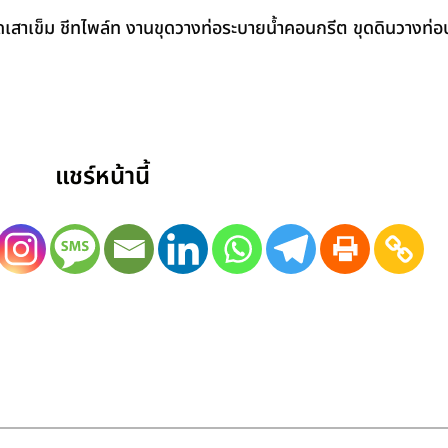
สาเข็ม ชีทไพล์ท งานขุดวางท่อระบายน้ำคอนกรีต ขุดดินวางท่อป
แชร์หน้านี้