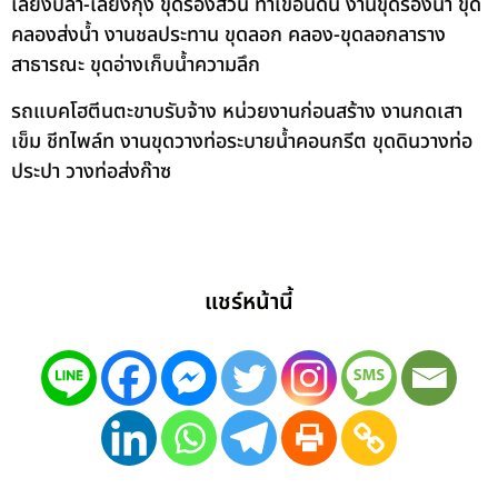
เลี้ยงปลา-เลี้ยงกุ้ง ขุดร่องสวน ทำเขื่อนดิน งานขุดร่องน้ำ ขุด
คลองส่งน้ำ งานชลประทาน ขุดลอก คลอง-ขุดลอกลาราง
สาธารณะ ขุดอ่างเก็บน้ำความลึก
รถแบคโฮตีนตะขาบรับจ้าง หน่วยงานก่อนสร้าง งานกดเสา
เข็ม ชีทไพล์ท งานขุดวางท่อระบายน้ำคอนกรีต ขุดดินวางท่อ
ประปา วางท่อส่งก๊าซ
แชร์หน้านี้