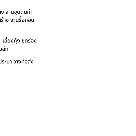
าง งานขุดดินทำ
ร้าง งานรื้อถอน
ลี้ยงกุ้ง ขุดร่อง
มลึก
ระปา วางท่อส่ง