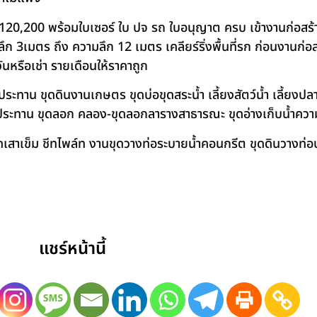
120,200 พร้อมใบเซอร์ ใบ ปจ รถ ใบอนุญาต ครบ เข้างานก่อสร้
 3เมตร ถึง ความลึก 12 เมตร เคลียร์ริ่งพื้นที่รก ก่อนงานก่อส
วันหรือเช่า รายเดือนให้ราคาถูก
าน ขุดดินงานเกษตร ขุดบ่อขุดสระน้ำ เลี้ยงสัตว์น้ำ เลี้ยงปลา-เ
ชลประทาน ขุดลอก คลอง-ขุดลอกลารางสาธารณะ ขุดอ่างเก็บน้ำควา
สาเข็ม ชีทไพล์ท งานขุดวางท่อระบายน้ำคอนกรีต ขุดดินวางท่อป
แชร์หน้านี้