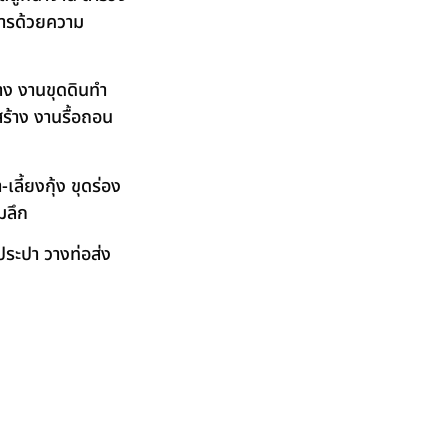
ิการด้วยความ
าง งานขุดดินทำ
ร้าง งานรื้อถอน
ลี้ยงกุ้ง ขุดร่อง
มลึก
ระปา วางท่อส่ง