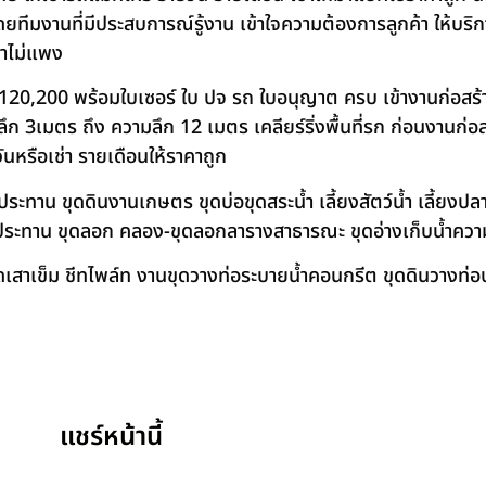
โดยทีมงานที่มีประสบการณ์รู้งาน เข้าใจความต้องการลูกค้า ให้บร
คาไม่แพง
120,200 พร้อมใบเซอร์ ใบ ปจ รถ ใบอนุญาต ครบ เข้างานก่อสร้
 3เมตร ถึง ความลึก 12 เมตร เคลียร์ริ่งพื้นที่รก ก่อนงานก่อส
วันหรือเช่า รายเดือนให้ราคาถูก
าน ขุดดินงานเกษตร ขุดบ่อขุดสระน้ำ เลี้ยงสัตว์น้ำ เลี้ยงปลา-เ
ชลประทาน ขุดลอก คลอง-ขุดลอกลารางสาธารณะ ขุดอ่างเก็บน้ำควา
สาเข็ม ชีทไพล์ท งานขุดวางท่อระบายน้ำคอนกรีต ขุดดินวางท่อป
แชร์หน้านี้