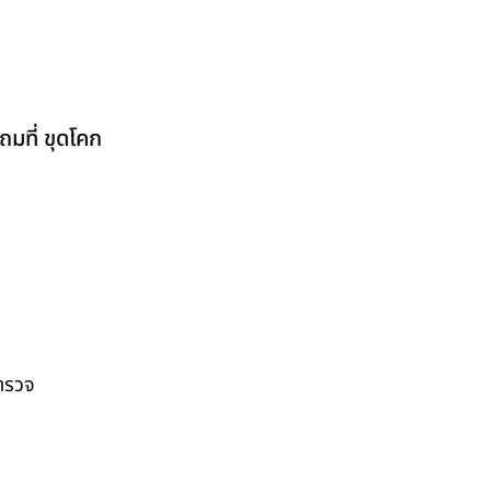
มที่ ขุดโคก
สำรวจ