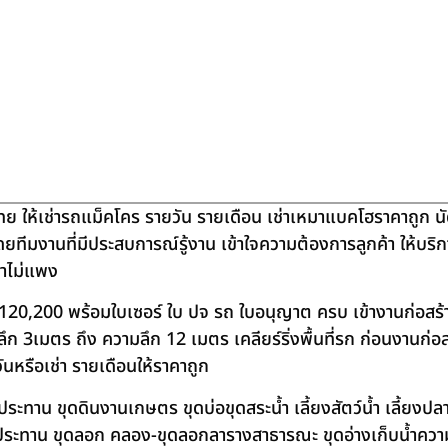
ย ให้เช่ารถแม็คโคร รายวัน รายเดือน เช่าเหมาแบคโฮราคาถูก น
โดยทีมงานที่มีประสบการณ์รู้งาน เข้าใจความต้องการลูกค้า ให้บร
คาไม่แพง
120,200 พร้อมใบเซอร์ ใบ ปจ รถ ใบอนุญาต ครบ เข้างานก่อสร้
 3เมตร ถึง ความลึก 12 เมตร เคลียร์ริ่งพื้นที่รก ก่อนงานก่อส
วันหรือเช่า รายเดือนให้ราคาถูก
าน ขุดดินงานเกษตร ขุดบ่อขุดสระน้ำ เลี้ยงสัตว์น้ำ เลี้ยงปลา-เ
ชลประทาน ขุดลอก คลอง-ขุดลอกลารางสาธารณะ ขุดอ่างเก็บน้ำควา