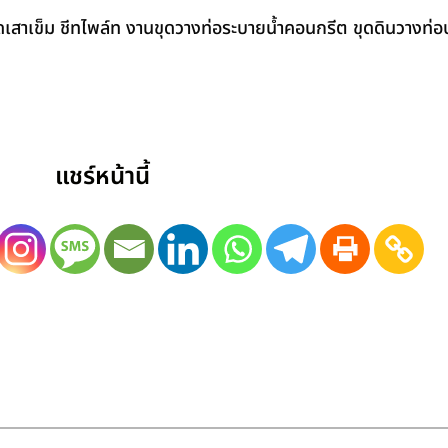
สาเข็ม ชีทไพล์ท งานขุดวางท่อระบายน้ำคอนกรีต ขุดดินวางท่อป
แชร์หน้านี้