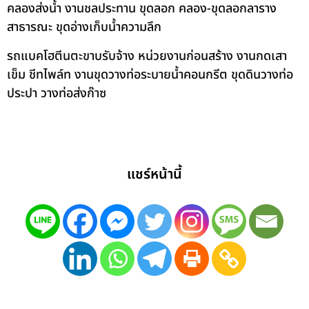
คลองส่งน้ำ งานชลประทาน ขุดลอก คลอง-ขุดลอกลาราง
สาธารณะ ขุดอ่างเก็บน้ำความลึก
รถแบคโฮตีนตะขาบรับจ้าง หน่วยงานก่อนสร้าง งานกดเสา
เข็ม ชีทไพล์ท งานขุดวางท่อระบายน้ำคอนกรีต ขุดดินวางท่อ
ประปา วางท่อส่งก๊าซ
แชร์หน้านี้