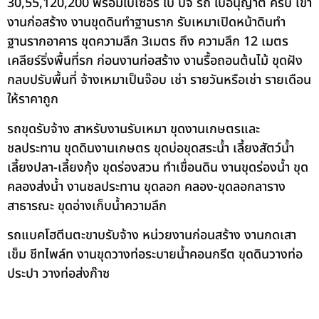
30,55,120,200 พร้อมใบเซอร์ ใบ ปจ รถ ใบอนุญาต ครบ เข้า
งานก่อสร้าง งานขุดดินทำฐานราก รับเหมาเปิดหน้าดินทำ
ฐานรากอาคาร ขุดความลึก 3เมตร ถึง ความลึก 12 เมตร
เคลียร์ริ่งพื้นที่รก ก่อนงานก่อสร้าง งานรื้อถอนต้นไม้ ขุดฝัง
กลบปรับพื้นที่ จ้างเหมาเป็นจ๊อบ เช่า รายวันหรือเช่า รายเดือน
ให้ราคาถูก
รถขุดรับจ้าง สาหรับงานรับเหมา ขุดงานเกษตรและ
ชลประทาน ขุดดินงานเกษตร ขุดบ่อขุดสระน้ำ เลี้ยงสัตว์น้ำ
เลี้ยงปลา-เลี้ยงกุ้ง ขุดร่องสวน ทำเขื่อนดิน งานขุดร่องน้ำ ขุด
คลองส่งน้ำ งานชลประทาน ขุดลอก คลอง-ขุดลอกลาราง
สาธารณะ ขุดอ่างเก็บน้ำความลึก
รถแบคโฮตีนตะขาบรับจ้าง หน่วยงานก่อนสร้าง งานกดเสา
เข็ม ชีทไพล์ท งานขุดวางท่อระบายน้ำคอนกรีต ขุดดินวางท่อ
ประปา วางท่อส่งก๊าซ