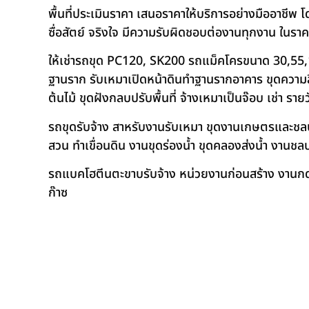
พื้นที่ประเมินราคา เสนอราคาให้บริการอย่างมืออาชีพ 
ซื่อสัตย์ จริงใจ มีความรับผิดชอบต่องานทุกงาน ในรา
ให้เช่ารถขุด PC120, SK200 รถแม็คโครขนาด 30,55,
ฐานราก รับเหมาเปิดหน้าดินทำฐานรากอาคาร ขุดความลึก
ต้นไม้ ขุดฝังกลบปรับพื้นที่ จ้างเหมาเป็นจ๊อบ เช่า ราย
รถขุดรับจ้าง สาหรับงานรับเหมา ขุดงานเกษตรและชลประท
สวน ทำเขื่อนดิน งานขุดร่องน้ำ ขุดคลองส่งน้ำ งาน
รถแบคโฮตีนตะขาบรับจ้าง หน่วยงานก่อนสร้าง งานกดเ
ก๊าซ