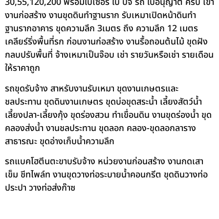
30,55,120,200 พร้อมใบเซอร์ ใบ ปจ รถ ใบอนุญาต ครบ เข้า
งานก่อสร้าง งานขุดดินทำฐานราก รับเหมาเปิดหน้าดินทำ
ฐานรากอาคาร ขุดความลึก 3เมตร ถึง ความลึก 12 เมตร
เคลียร์ริ่งพื้นที่รก ก่อนงานก่อสร้าง งานรื้อถอนต้นไม้ ขุดฝัง
กลบปรับพื้นที่ จ้างเหมาเป็นจ๊อบ เช่า รายวันหรือเช่า รายเดือน
ให้ราคาถูก
รถขุดรับจ้าง สาหรับงานรับเหมา ขุดงานเกษตรและ
ชลประทาน ขุดดินงานเกษตร ขุดบ่อขุดสระน้ำ เลี้ยงสัตว์น้ำ
เลี้ยงปลา-เลี้ยงกุ้ง ขุดร่องสวน ทำเขื่อนดิน งานขุดร่องน้ำ ขุด
คลองส่งน้ำ งานชลประทาน ขุดลอก คลอง-ขุดลอกลาราง
สาธารณะ ขุดอ่างเก็บน้ำความลึก
รถแบคโฮตีนตะขาบรับจ้าง หน่วยงานก่อนสร้าง งานกดเสา
เข็ม ชีทไพล์ท งานขุดวางท่อระบายน้ำคอนกรีต ขุดดินวางท่อ
ประปา วางท่อส่งก๊าซ