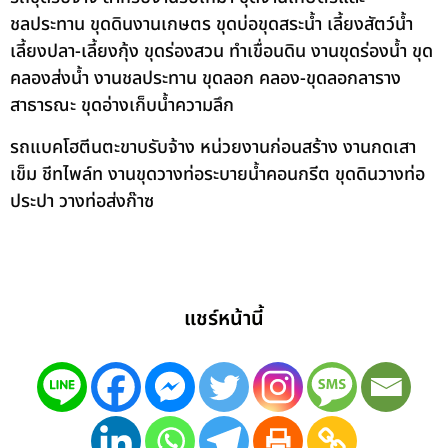
ชลประทาน ขุดดินงานเกษตร ขุดบ่อขุดสระน้ำ เลี้ยงสัตว์น้ำ
เลี้ยงปลา-เลี้ยงกุ้ง ขุดร่องสวน ทำเขื่อนดิน งานขุดร่องน้ำ ขุด
คลองส่งน้ำ งานชลประทาน ขุดลอก คลอง-ขุดลอกลาราง
สาธารณะ ขุดอ่างเก็บน้ำความลึก
รถแบคโฮตีนตะขาบรับจ้าง หน่วยงานก่อนสร้าง งานกดเสา
เข็ม ชีทไพล์ท งานขุดวางท่อระบายน้ำคอนกรีต ขุดดินวางท่อ
ประปา วางท่อส่งก๊าซ
แชร์หน้านี้