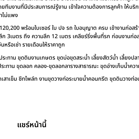
โดยทีมงานที่มีประสบการณ์รู้งาน เข้าใจความต้องการลูกค้า ให้บร
คาไม่แพง
120,200 พร้อมใบเซอร์ ใบ ปจ รถ ใบอนุญาต ครบ เข้างานก่อสร้
 3เมตร ถึง ความลึก 12 เมตร เคลียร์ริ่งพื้นที่รก ก่อนงานก่อส
วันหรือเช่า รายเดือนให้ราคาถูก
าน ขุดดินงานเกษตร ขุดบ่อขุดสระน้ำ เลี้ยงสัตว์น้ำ เลี้ยงปลา-เ
ชลประทาน ขุดลอก คลอง-ขุดลอกลารางสาธารณะ ขุดอ่างเก็บน้ำควา
สาเข็ม ชีทไพล์ท งานขุดวางท่อระบายน้ำคอนกรีต ขุดดินวางท่อป
แชร์หน้านี้