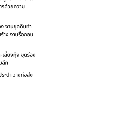
ิการด้วยความ
าง งานขุดดินทำ
ร้าง งานรื้อถอน
ลี้ยงกุ้ง ขุดร่อง
มลึก
ระปา วางท่อส่ง