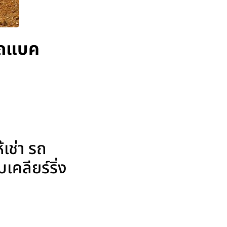
 รถแบค
เช่า รถ
คลียร์ริ่ง