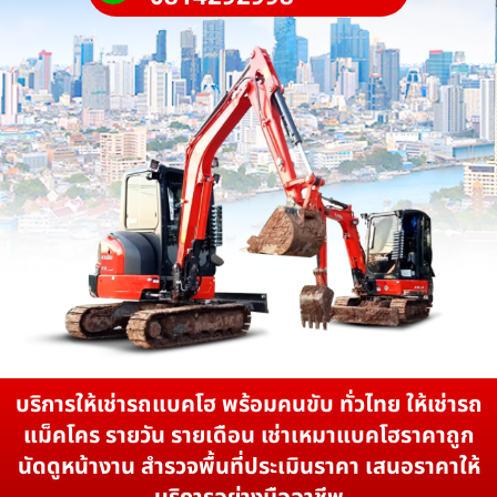
บริการให้เช่ารถแบคโฮ พร้อมคนขับ ทั่วไทย ให้เช่ารถ
แม็คโคร รายวัน รายเดือน เช่าเหมาแบคโฮราคาถูก
นัดดูหน้างาน สำรวจพื้นที่ประเมินราคา เสนอราคาให้