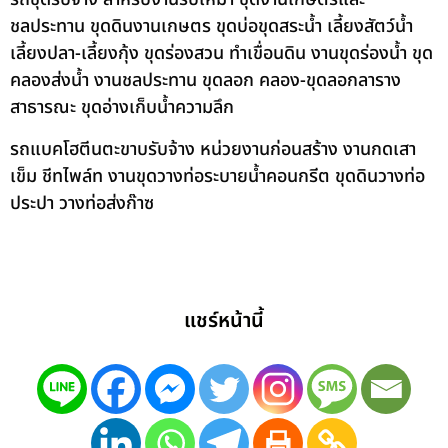
ชลประทาน ขุดดินงานเกษตร ขุดบ่อขุดสระน้ำ เลี้ยงสัตว์น้ำ
เลี้ยงปลา-เลี้ยงกุ้ง ขุดร่องสวน ทำเขื่อนดิน งานขุดร่องน้ำ ขุด
คลองส่งน้ำ งานชลประทาน ขุดลอก คลอง-ขุดลอกลาราง
สาธารณะ ขุดอ่างเก็บน้ำความลึก
รถแบคโฮตีนตะขาบรับจ้าง หน่วยงานก่อนสร้าง งานกดเสา
เข็ม ชีทไพล์ท งานขุดวางท่อระบายน้ำคอนกรีต ขุดดินวางท่อ
ประปา วางท่อส่งก๊าซ
แชร์หน้านี้