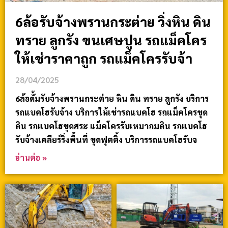
6ล้อรับจ้างพรานกระต่าย วิ่งหิน ดิน
ทราย ลูกรัง ขนเศษปูน รถแม็คโคร
ให้เช่าราคาถูก รถแม็คโครรับจ้า
28/04/2025
6ล้อดั้มรับจ้างพรานกระต่าย หิน ดิน ทราย ลูกรัง บริการ
รถแบคโฮรับจ้าง บริการให้เช่ารถแบคโฮ รถแม็คโครขุด
ดิน รถแบคโฮขุดสระ แม็คโครรับเหมาถมดิน รถแบคโฮ
รับจ้างเคลียร์ริ่งพื้นที่ ขุดฟุตติ้ง บริการรถแบคโฮรับจ
อ่านต่อ »