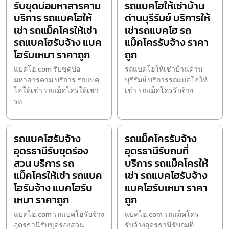
รับขุดบ่อมหาสารคาม
รถแบคโฮให้เช่าบ้าน
บริการ รถแบคโฮให้
ด่านบุรีรัมย์ บริการให้
เช่า รถแม็คโครให้เช่า
เช่ารถแบคโฮ รถ
รถแบคโฮรับจ้าง แบค
แม็คโครรับจ้าง ราคา
โฮรับเหมา ราคาถูก
ถูก
แบคโฮ.com รับขุดบ่อ
รถแบคโฮให้เช่าบ้านด่าน
มหาสารคาม บริการ รถแบค
บุรีรัมย์ บริการรถแบคโฮให้
โฮให้เช่า รถแม็คโครให้เช่า
เช่า รถแม็คโครรับจ้าง
รถ
รถแบคโฮรับจ้าง
รถแม็คโครรับจ้าง
อุดรธานีรับขุดร่อง
อุดรธานีรับถมที่
สวน บริการ รถ
บริการ รถแม็คโครให้
แม็คโครให้เช่า รถแบค
เช่า รถแบคโฮรับจ้าง
โฮรับจ้าง แบคโฮรับ
แบคโฮรับเหมา ราคา
เหมา ราคาถูก
ถูก
แบคโฮ.com รถแบคโฮรับจ้าง
แบคโฮ.com รถแม็คโคร
อุดรธานีรับขุดร่องสวน
รับจ้างอุดรธานีรับถมที่