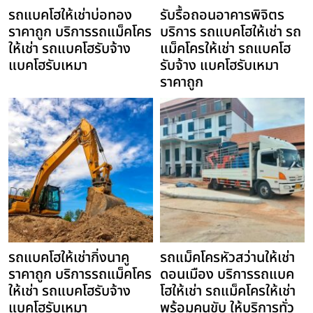
รถแบคโฮให้เช่าบ่อทอง
รับรื้อถอนอาคารพิจิตร
ราคาถูก บริการรถแม็คโคร
บริการ รถแบคโฮให้เช่า รถ
ให้เช่า รถแบคโฮรับจ้าง
แม็คโครให้เช่า รถแบคโฮ
แบคโฮรับเหมา
รับจ้าง แบคโฮรับเหมา
ราคาถูก
รถแบคโฮให้เช่ากิ่งนาคู
รถแม็คโครหัวสว่านให้เช่า
ราคาถูก บริการรถแม็คโคร
ดอนเมือง บริการรถแบค
ให้เช่า รถแบคโฮรับจ้าง
โฮให้เช่า รถแม็คโครให้เช่า
แบคโฮรับเหมา
พร้อมคนขับ ให้บริการทั่ว