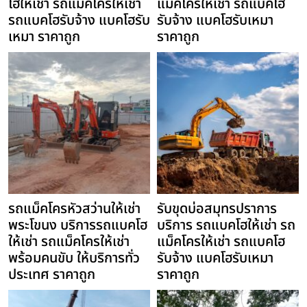
โฮให้เช่า รถแม็คโครให้เช่า
แม็คโครให้เช่า รถแบคโฮ
รถแบคโฮรับจ้าง แบคโฮรับ
รับจ้าง แบคโฮรับเหมา
เหมา ราคาถูก
ราคาถูก
รถแม็คโครหัวสว่านให้เช่า
รับขุดบ่อสมุทรปราการ
พระโขนง บริการรถแบคโฮ
บริการ รถแบคโฮให้เช่า รถ
ให้เช่า รถแม็คโครให้เช่า
แม็คโครให้เช่า รถแบคโฮ
พร้อมคนขับ ให้บริการทั่ว
รับจ้าง แบคโฮรับเหมา
ประเทศ ราคาถูก
ราคาถูก