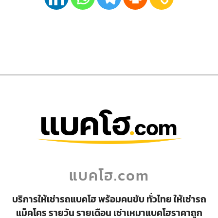
แบคโฮ.com
บริการให้เช่ารถแบคโฮ พร้อมคนขับ ทั่วไทย ให้เช่ารถ
แม็คโคร รายวัน รายเดือน เช่าเหมาแบคโฮราคาถูก