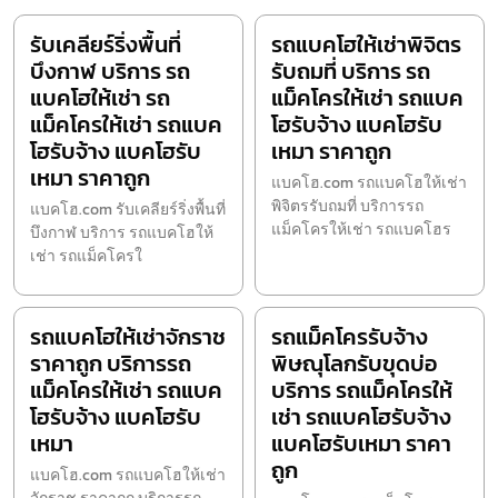
รับเคลียร์ริ่งพื้นที่
รถแบคโฮให้เช่าพิจิตร
บึงกาฬ บริการ รถ
รับถมที่ บริการ รถ
แบคโฮให้เช่า รถ
แม็คโครให้เช่า รถแบค
แม็คโครให้เช่า รถแบค
โฮรับจ้าง แบคโฮรับ
โฮรับจ้าง แบคโฮรับ
เหมา ราคาถูก
เหมา ราคาถูก
แบคโฮ.com รถแบคโฮให้เช่า
พิจิตรรับถมที่ บริการรถ
แบคโฮ.com รับเคลียร์ริ่งพื้นที่
แม็คโครให้เช่า รถแบคโฮร
บึงกาฬ บริการ รถแบคโฮให้
เช่า รถแม็คโครใ
รถแบคโฮให้เช่าจักราช
รถแม็คโครรับจ้าง
ราคาถูก บริการรถ
พิษณุโลกรับขุดบ่อ
แม็คโครให้เช่า รถแบค
บริการ รถแม็คโครให้
โฮรับจ้าง แบคโฮรับ
เช่า รถแบคโฮรับจ้าง
เหมา
แบคโฮรับเหมา ราคา
ถูก
แบคโฮ.com รถแบคโฮให้เช่า