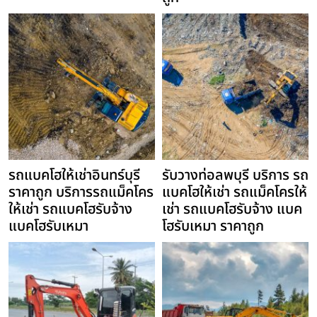
รถแบคโฮให้เช่าอินทร์บุรี
รับวางท่อลพบุรี บริการ รถ
ราคาถูก บริการรถแม็คโคร
แบคโฮให้เช่า รถแม็คโครให้
ให้เช่า รถแบคโฮรับจ้าง
เช่า รถแบคโฮรับจ้าง แบค
แบคโฮรับเหมา
โฮรับเหมา ราคาถูก