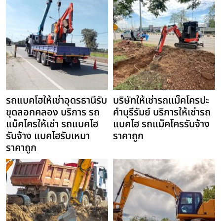
รถแบคโฮให้เช่าอุดรธานีรับ
บริษัทให้เช่ารถแม็คโครปะ
ขุดลอกคลอง บริการ รถ
คำบุรีรัมย์ บริการให้เช่ารถ
แม็คโครให้เช่า รถแบคโฮ
แบคโฮ รถแม็คโครรับจ้าง
รับจ้าง แบคโฮรับเหมา
ราคาถูก
ราคาถูก