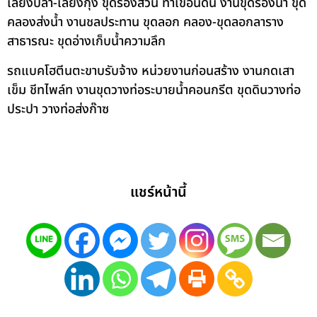
เลี้ยงปลา-เลี้ยงกุ้ง ขุดร่องสวน ทำเขื่อนดิน งานขุดร่องน้ำ ขุด
คลองส่งน้ำ งานชลประทาน ขุดลอก คลอง-ขุดลอกลาราง
สาธารณะ ขุดอ่างเก็บน้ำความลึก
รถแบคโฮตีนตะขาบรับจ้าง หน่วยงานก่อนสร้าง งานกดเสา
เข็ม ชีทไพล์ท งานขุดวางท่อระบายน้ำคอนกรีต ขุดดินวางท่อ
ประปา วางท่อส่งก๊าซ
แชร์หน้านี้