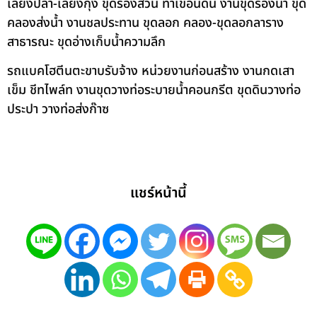
เลี้ยงปลา-เลี้ยงกุ้ง ขุดร่องสวน ทำเขื่อนดิน งานขุดร่องน้ำ ขุด
คลองส่งน้ำ งานชลประทาน ขุดลอก คลอง-ขุดลอกลาราง
สาธารณะ ขุดอ่างเก็บน้ำความลึก
รถแบคโฮตีนตะขาบรับจ้าง หน่วยงานก่อนสร้าง งานกดเสา
เข็ม ชีทไพล์ท งานขุดวางท่อระบายน้ำคอนกรีต ขุดดินวางท่อ
ประปา วางท่อส่งก๊าซ
แชร์หน้านี้