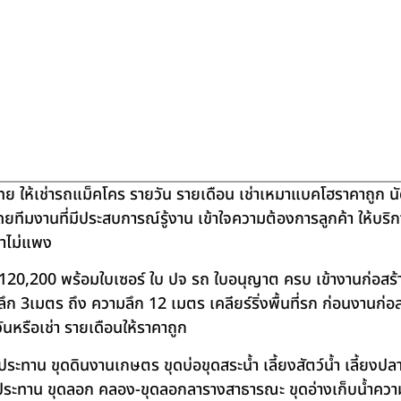
ย ให้เช่ารถแม็คโคร รายวัน รายเดือน เช่าเหมาแบคโฮราคาถูก น
โดยทีมงานที่มีประสบการณ์รู้งาน เข้าใจความต้องการลูกค้า ให้บร
คาไม่แพง
120,200 พร้อมใบเซอร์ ใบ ปจ รถ ใบอนุญาต ครบ เข้างานก่อสร้
 3เมตร ถึง ความลึก 12 เมตร เคลียร์ริ่งพื้นที่รก ก่อนงานก่อส
วันหรือเช่า รายเดือนให้ราคาถูก
าน ขุดดินงานเกษตร ขุดบ่อขุดสระน้ำ เลี้ยงสัตว์น้ำ เลี้ยงปลา-เ
ชลประทาน ขุดลอก คลอง-ขุดลอกลารางสาธารณะ ขุดอ่างเก็บน้ำควา