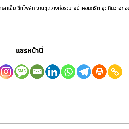
สาเข็ม ชีทไพล์ท งานขุดวางท่อระบายน้ำคอนกรีต ขุดดินวางท่อป
แชร์หน้านี้