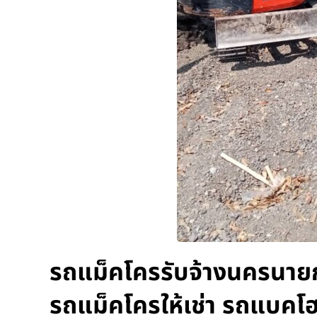
รถแม็คโครรับจ้างนครนายก
รถแม็คโครให้เช่า รถแบคโฮ