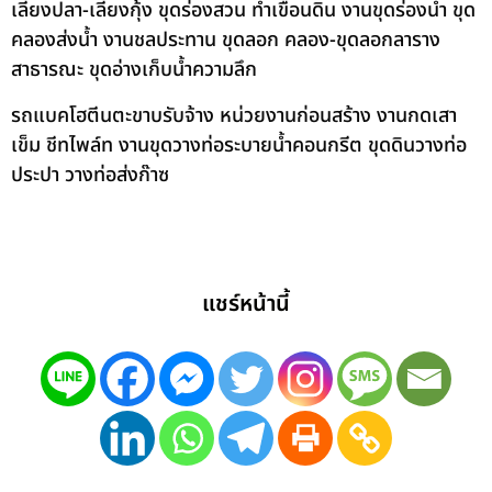
เลี้ยงปลา-เลี้ยงกุ้ง ขุดร่องสวน ทำเขื่อนดิน งานขุดร่องน้ำ ขุด
คลองส่งน้ำ งานชลประทาน ขุดลอก คลอง-ขุดลอกลาราง
สาธารณะ ขุดอ่างเก็บน้ำความลึก
รถแบคโฮตีนตะขาบรับจ้าง หน่วยงานก่อนสร้าง งานกดเสา
เข็ม ชีทไพล์ท งานขุดวางท่อระบายน้ำคอนกรีต ขุดดินวางท่อ
ประปา วางท่อส่งก๊าซ
แชร์หน้านี้