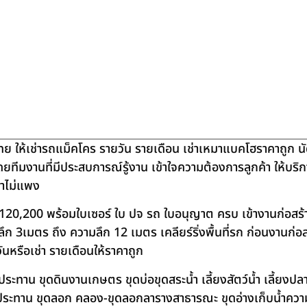
ย ให้เช่ารถแม็คโคร รายวัน รายเดือน เช่าเหมาแบคโฮราคาถูก น
โดยทีมงานที่มีประสบการณ์รู้งาน เข้าใจความต้องการลูกค้า ให้บร
คาไม่แพง
120,200 พร้อมใบเซอร์ ใบ ปจ รถ ใบอนุญาต ครบ เข้างานก่อสร้
 3เมตร ถึง ความลึก 12 เมตร เคลียร์ริ่งพื้นที่รก ก่อนงานก่อส
วันหรือเช่า รายเดือนให้ราคาถูก
าน ขุดดินงานเกษตร ขุดบ่อขุดสระน้ำ เลี้ยงสัตว์น้ำ เลี้ยงปลา-เ
ชลประทาน ขุดลอก คลอง-ขุดลอกลารางสาธารณะ ขุดอ่างเก็บน้ำควา