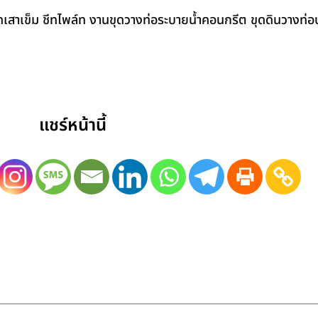
สาเข็ม ชีทไพล์ท งานขุดวางท่อระบายน้ำคอนกรีต ขุดดินวางท่อป
แชร์หน้านี้