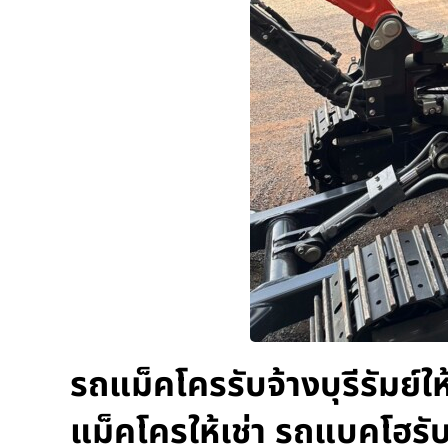
รถแม็คโครรับจ้างบุรีรัมย์ใ
แม็คโครให้เช่า รถแบคโฮรั