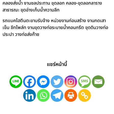
คลองส่งน้ำ งานชลประทาน ขุดลอก คลอง-ขุดลอกลาราง
สาธารณะ ขุดอ่างเก็บน้ำความลึก
รถแบคโฮตีนตะขาบรับจ้าง หน่วยงานก่อนสร้าง งานกดเสา
เข็ม ชีทไพล์ท งานขุดวางท่อระบายน้ำคอนกรีต ขุดดินวางท่อ
ประปา วางท่อส่งก๊าซ
แชร์หน้านี้