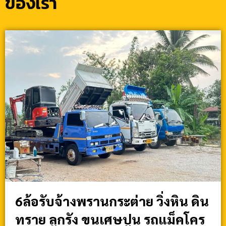
ของเรา
6ล้อรับจ้างพรานกระต่าย วิ่งหิน ดิน
ทราย ลูกรัง ขนเศษปูน รถแม็คโคร