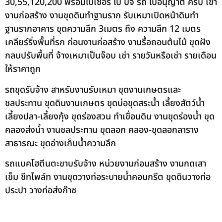
30,55,120,200 พร้อมใบเซอร์ ใบ ปจ รถ ใบอนุญาต ครบ เข้า
งานก่อสร้าง งานขุดดินทำฐานราก รับเหมาเปิดหน้าดินทำ
ฐานรากอาคาร ขุดความลึก 3เมตร ถึง ความลึก 12 เมตร
เคลียร์ริ่งพื้นที่รก ก่อนงานก่อสร้าง งานรื้อถอนต้นไม้ ขุดฝัง
กลบปรับพื้นที่ จ้างเหมาเป็นจ๊อบ เช่า รายวันหรือเช่า รายเดือน
ให้ราคาถูก
รถขุดรับจ้าง สาหรับงานรับเหมา ขุดงานเกษตรและ
ชลประทาน ขุดดินงานเกษตร ขุดบ่อขุดสระน้ำ เลี้ยงสัตว์น้ำ
เลี้ยงปลา-เลี้ยงกุ้ง ขุดร่องสวน ทำเขื่อนดิน งานขุดร่องน้ำ ขุด
คลองส่งน้ำ งานชลประทาน ขุดลอก คลอง-ขุดลอกลาราง
สาธารณะ ขุดอ่างเก็บน้ำความลึก
รถแบคโฮตีนตะขาบรับจ้าง หน่วยงานก่อนสร้าง งานกดเสา
เข็ม ชีทไพล์ท งานขุดวางท่อระบายน้ำคอนกรีต ขุดดินวางท่อ
ประปา วางท่อส่งก๊าซ