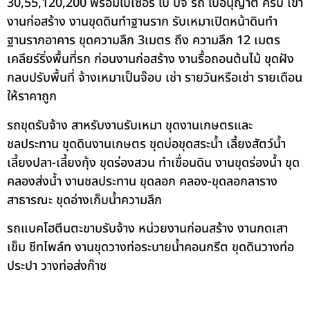
30,55,120,200 พร้อมใบเซอร์ ใบ ปจ รถ ใบอนุญาต ครบ เข้า
งานก่อสร้าง งานขุดดินทำฐานราก รับเหมาเปิดหน้าดินทำ
ฐานรากอาคาร ขุดความลึก 3เมตร ถึง ความลึก 12 เมตร
เคลียร์ริ่งพื้นที่รก ก่อนงานก่อสร้าง งานรื้อถอนต้นไม้ ขุดฝัง
กลบปรับพื้นที่ จ้างเหมาเป็นจ๊อบ เช่า รายวันหรือเช่า รายเดือน
ให้ราคาถูก
รถขุดรับจ้าง สาหรับงานรับเหมา ขุดงานเกษตรและ
ชลประทาน ขุดดินงานเกษตร ขุดบ่อขุดสระน้ำ เลี้ยงสัตว์น้ำ
เลี้ยงปลา-เลี้ยงกุ้ง ขุดร่องสวน ทำเขื่อนดิน งานขุดร่องน้ำ ขุด
คลองส่งน้ำ งานชลประทาน ขุดลอก คลอง-ขุดลอกลาราง
สาธารณะ ขุดอ่างเก็บน้ำความลึก
รถแบคโฮตีนตะขาบรับจ้าง หน่วยงานก่อนสร้าง งานกดเสา
เข็ม ชีทไพล์ท งานขุดวางท่อระบายน้ำคอนกรีต ขุดดินวางท่อ
ประปา วางท่อส่งก๊าซ