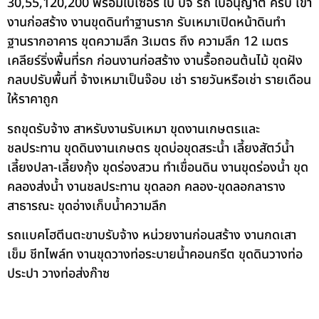
30,55,120,200 พร้อมใบเซอร์ ใบ ปจ รถ ใบอนุญาต ครบ เข้า
งานก่อสร้าง งานขุดดินทำฐานราก รับเหมาเปิดหน้าดินทำ
ฐานรากอาคาร ขุดความลึก 3เมตร ถึง ความลึก 12 เมตร
เคลียร์ริ่งพื้นที่รก ก่อนงานก่อสร้าง งานรื้อถอนต้นไม้ ขุดฝัง
กลบปรับพื้นที่ จ้างเหมาเป็นจ๊อบ เช่า รายวันหรือเช่า รายเดือน
ให้ราคาถูก
รถขุดรับจ้าง สาหรับงานรับเหมา ขุดงานเกษตรและ
ชลประทาน ขุดดินงานเกษตร ขุดบ่อขุดสระน้ำ เลี้ยงสัตว์น้ำ
เลี้ยงปลา-เลี้ยงกุ้ง ขุดร่องสวน ทำเขื่อนดิน งานขุดร่องน้ำ ขุด
คลองส่งน้ำ งานชลประทาน ขุดลอก คลอง-ขุดลอกลาราง
สาธารณะ ขุดอ่างเก็บน้ำความลึก
รถแบคโฮตีนตะขาบรับจ้าง หน่วยงานก่อนสร้าง งานกดเสา
เข็ม ชีทไพล์ท งานขุดวางท่อระบายน้ำคอนกรีต ขุดดินวางท่อ
ประปา วางท่อส่งก๊าซ