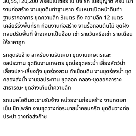
30,55,120,200 พร้อมใบเซอร์ ใบ ปจ รถ ใบอนุญาต ครบ เข้า
งานก่อสร้าง งานขุดดินทำฐานราก รับเหมาเปิดหน้าดินทำ
ฐานรากอาคาร ขุดความลึก 3เมตร ถึง ความลึก 12 เมตร
เคลียร์ริ่งพื้นที่รก ก่อนงานก่อสร้าง งานรื้อถอนต้นไม้ ขุดฝัง
กลบปรับพื้นที่ จ้างเหมาเป็นจ๊อบ เช่า รายวันหรือเช่า รายเดือน
ให้ราคาถูก
รถขุดรับจ้าง สาหรับงานรับเหมา ขุดงานเกษตรและ
ชลประทาน ขุดดินงานเกษตร ขุดบ่อขุดสระน้ำ เลี้ยงสัตว์น้ำ
เลี้ยงปลา-เลี้ยงกุ้ง ขุดร่องสวน ทำเขื่อนดิน งานขุดร่องน้ำ ขุด
คลองส่งน้ำ งานชลประทาน ขุดลอก คลอง-ขุดลอกลาราง
สาธารณะ ขุดอ่างเก็บน้ำความลึก
รถแบคโฮตีนตะขาบรับจ้าง หน่วยงานก่อนสร้าง งานกดเสา
เข็ม ชีทไพล์ท งานขุดวางท่อระบายน้ำคอนกรีต ขุดดินวางท่อ
ประปา วางท่อส่งก๊าซ