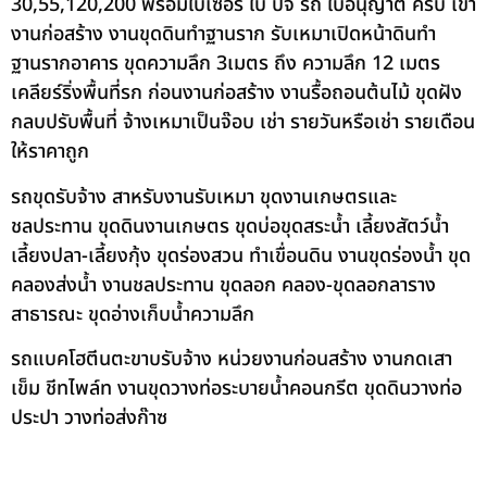
30,55,120,200 พร้อมใบเซอร์ ใบ ปจ รถ ใบอนุญาต ครบ เข้า
งานก่อสร้าง งานขุดดินทำฐานราก รับเหมาเปิดหน้าดินทำ
ฐานรากอาคาร ขุดความลึก 3เมตร ถึง ความลึก 12 เมตร
เคลียร์ริ่งพื้นที่รก ก่อนงานก่อสร้าง งานรื้อถอนต้นไม้ ขุดฝัง
กลบปรับพื้นที่ จ้างเหมาเป็นจ๊อบ เช่า รายวันหรือเช่า รายเดือน
ให้ราคาถูก
รถขุดรับจ้าง สาหรับงานรับเหมา ขุดงานเกษตรและ
ชลประทาน ขุดดินงานเกษตร ขุดบ่อขุดสระน้ำ เลี้ยงสัตว์น้ำ
เลี้ยงปลา-เลี้ยงกุ้ง ขุดร่องสวน ทำเขื่อนดิน งานขุดร่องน้ำ ขุด
คลองส่งน้ำ งานชลประทาน ขุดลอก คลอง-ขุดลอกลาราง
สาธารณะ ขุดอ่างเก็บน้ำความลึก
รถแบคโฮตีนตะขาบรับจ้าง หน่วยงานก่อนสร้าง งานกดเสา
เข็ม ชีทไพล์ท งานขุดวางท่อระบายน้ำคอนกรีต ขุดดินวางท่อ
ประปา วางท่อส่งก๊าซ