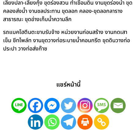
เลี้ยงปลา-เลี้ยงกุ้ง ขุดร่องสวน ทำเขื่อนดิน งานขุดร่องน้ำ ขุด
คลองส่งน้ำ งานชลประทาน ขุดลอก คลอง-ขุดลอกลาราง
สาธารณะ ขุดอ่างเก็บน้ำความลึก
รถแบคโฮตีนตะขาบรับจ้าง หน่วยงานก่อนสร้าง งานกดเสา
เข็ม ชีทไพล์ท งานขุดวางท่อระบายน้ำคอนกรีต ขุดดินวางท่อ
ประปา วางท่อส่งก๊าซ
แชร์หน้านี้