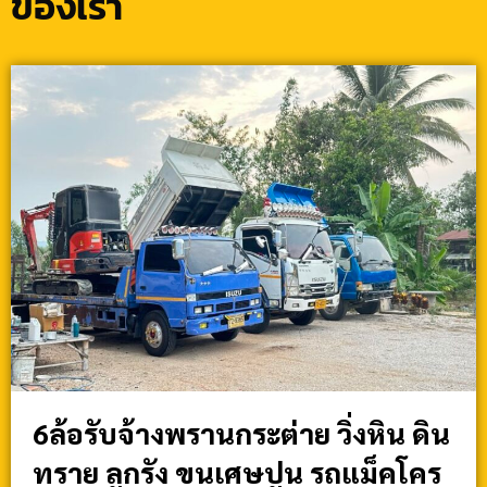
ของเรา
6ล้อรับจ้างพรานกระต่าย วิ่งหิน ดิน
ทราย ลูกรัง ขนเศษปูน รถแม็คโคร