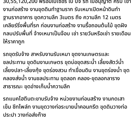
30,55,120,200 พร้อมใบเซอร์ ใบ ปจ รถ ใบอนุญาต ครบ เข้า
งานก่อสร้าง งานขุดดินทำฐานราก รับเหมาเปิดหน้าดินทำ
ฐานรากอาคาร ขุดความลึก 3เมตร ถึง ความลึก 12 เมตร
เคลียร์ริ่งพื้นที่รก ก่อนงานก่อสร้าง งานรื้อถอนต้นไม้ ขุดฝัง
กลบปรับพื้นที่ จ้างเหมาเป็นจ๊อบ เช่า รายวันหรือเช่า รายเดือน
ให้ราคาถูก
รถขุดรับจ้าง สาหรับงานรับเหมา ขุดงานเกษตรและ
ชลประทาน ขุดดินงานเกษตร ขุดบ่อขุดสระน้ำ เลี้ยงสัตว์น้ำ
เลี้ยงปลา-เลี้ยงกุ้ง ขุดร่องสวน ทำเขื่อนดิน งานขุดร่องน้ำ ขุด
คลองส่งน้ำ งานชลประทาน ขุดลอก คลอง-ขุดลอกลาราง
สาธารณะ ขุดอ่างเก็บน้ำความลึก
รถแบคโฮตีนตะขาบรับจ้าง หน่วยงานก่อนสร้าง งานกดเสา
เข็ม ชีทไพล์ท งานขุดวางท่อระบายน้ำคอนกรีต ขุดดินวางท่อ
ประปา วางท่อส่งก๊าซ