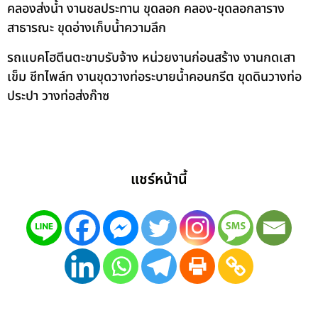
คลองส่งน้ำ งานชลประทาน ขุดลอก คลอง-ขุดลอกลาราง
สาธารณะ ขุดอ่างเก็บน้ำความลึก
รถแบคโฮตีนตะขาบรับจ้าง หน่วยงานก่อนสร้าง งานกดเสา
เข็ม ชีทไพล์ท งานขุดวางท่อระบายน้ำคอนกรีต ขุดดินวางท่อ
ประปา วางท่อส่งก๊าซ
แชร์หน้านี้