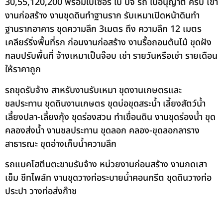
30,55,120,200 พร้อมใบเซอร์ ใบ ปจ รถ ใบอนุญาต ครบ เข้า
งานก่อสร้าง งานขุดดินทำฐานราก รับเหมาเปิดหน้าดินทำ
ฐานรากอาคาร ขุดความลึก 3เมตร ถึง ความลึก 12 เมตร
เคลียร์ริ่งพื้นที่รก ก่อนงานก่อสร้าง งานรื้อถอนต้นไม้ ขุดฝัง
กลบปรับพื้นที่ จ้างเหมาเป็นจ๊อบ เช่า รายวันหรือเช่า รายเดือน
ให้ราคาถูก
รถขุดรับจ้าง สาหรับงานรับเหมา ขุดงานเกษตรและ
ชลประทาน ขุดดินงานเกษตร ขุดบ่อขุดสระน้ำ เลี้ยงสัตว์น้ำ
เลี้ยงปลา-เลี้ยงกุ้ง ขุดร่องสวน ทำเขื่อนดิน งานขุดร่องน้ำ ขุด
คลองส่งน้ำ งานชลประทาน ขุดลอก คลอง-ขุดลอกลาราง
สาธารณะ ขุดอ่างเก็บน้ำความลึก
รถแบคโฮตีนตะขาบรับจ้าง หน่วยงานก่อนสร้าง งานกดเสา
เข็ม ชีทไพล์ท งานขุดวางท่อระบายน้ำคอนกรีต ขุดดินวางท่อ
ประปา วางท่อส่งก๊าซ