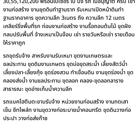
30,55,120,200 พร้อมใบเซอร์ ใบ ปจ รถ ใบอนุญาต ครบ เข้า
งานก่อสร้าง งานขุดดินทำฐานราก รับเหมาเปิดหน้าดินทำ
ฐานรากอาคาร ขุดความลึก 3เมตร ถึง ความลึก 12 เมตร
เคลียร์ริ่งพื้นที่รก ก่อนงานก่อสร้าง งานรื้อถอนต้นไม้ ขุดฝัง
กลบปรับพื้นที่ จ้างเหมาเป็นจ๊อบ เช่า รายวันหรือเช่า รายเดือน
ให้ราคาถูก
รถขุดรับจ้าง สาหรับงานรับเหมา ขุดงานเกษตรและ
ชลประทาน ขุดดินงานเกษตร ขุดบ่อขุดสระน้ำ เลี้ยงสัตว์น้ำ
เลี้ยงปลา-เลี้ยงกุ้ง ขุดร่องสวน ทำเขื่อนดิน งานขุดร่องน้ำ ขุด
คลองส่งน้ำ งานชลประทาน ขุดลอก คลอง-ขุดลอกลาราง
สาธารณะ ขุดอ่างเก็บน้ำความลึก
รถแบคโฮตีนตะขาบรับจ้าง หน่วยงานก่อนสร้าง งานกดเสา
เข็ม ชีทไพล์ท งานขุดวางท่อระบายน้ำคอนกรีต ขุดดินวางท่อ
ประปา วางท่อส่งก๊าซ