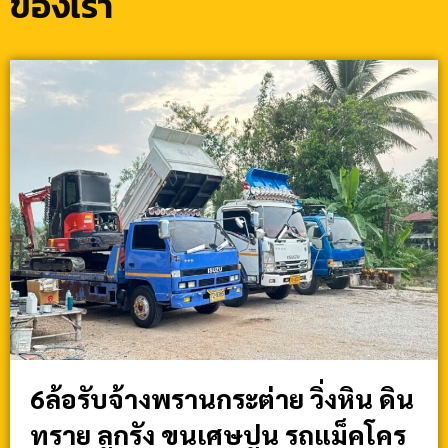
ของเรา
6ล้อรับจ้างพรานกระต่าย วิ่งหิน ดิน
ทราย ลูกรัง ขนเศษปูน รถแม็คโคร