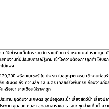
ย ให้เช่ารถแม็คโคร รายวัน รายเดือน เช่าเหมาแบคโฮราคาถูก น
โดยทีมงานที่มีประสบการณ์รู้งาน เข้าใจความต้องการลูกค้า ให้บร
คาไม่แพง
120,200 พร้อมใบเซอร์ ใบ ปจ รถ ใบอนุญาต ครบ เข้างานก่อสร้
 3เมตร ถึง ความลึก 12 เมตร เคลียร์ริ่งพื้นที่รก ก่อนงานก่อส
วันหรือเช่า รายเดือนให้ราคาถูก
าน ขุดดินงานเกษตร ขุดบ่อขุดสระน้ำ เลี้ยงสัตว์น้ำ เลี้ยงปลา-เ
ชลประทาน ขุดลอก คลอง-ขุดลอกลารางสาธารณะ ขุดอ่างเก็บน้ำควา