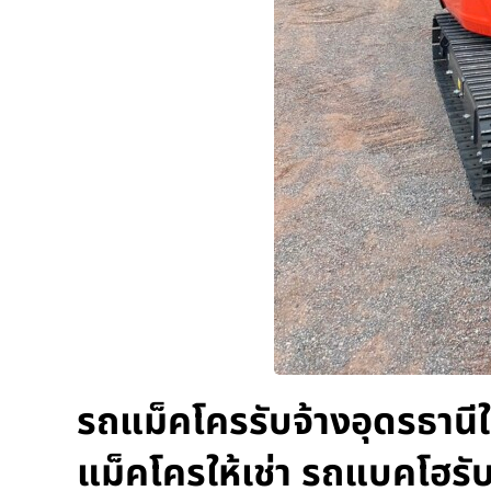
รถแม็คโครรับจ้างอุดรธานีใ
แม็คโครให้เช่า รถแบคโฮรั