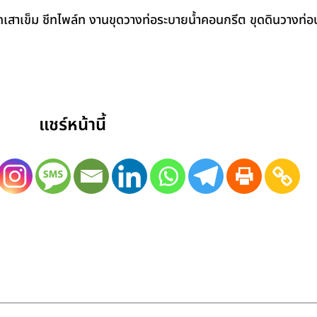
สาเข็ม ชีทไพล์ท งานขุดวางท่อระบายน้ำคอนกรีต ขุดดินวางท่อป
แชร์หน้านี้