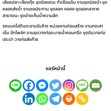
เลี้ยงปลา-เลี้ยงกุ้ง ขุดร่องสวน ทำเขื่อนดิน งานขุดร่องน้ำ ขุด
คลองส่งน้ำ งานชลประทาน ขุดลอก คลอง-ขุดลอกลาราง
สาธารณะ ขุดอ่างเก็บน้ำความลึก
รถแบคโฮตีนตะขาบรับจ้าง หน่วยงานก่อนสร้าง งานกดเสา
เข็ม ชีทไพล์ท งานขุดวางท่อระบายน้ำคอนกรีต ขุดดินวางท่อ
ประปา วางท่อส่งก๊าซ
แชร์หน้านี้