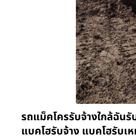
รถแม็คโครรับจ้างใกล้ฉันรั
แบคโฮรับจ้าง แบคโฮรับเห