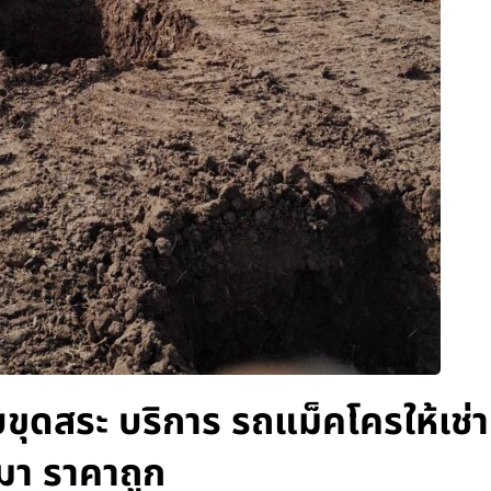
บขุดสระ บริการ รถแม็คโครให้เช่
มา ราคาถูก