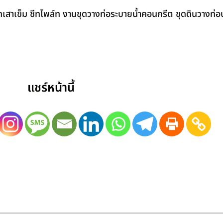
สาเข็ม ชีทไพล์ท งานขุดวางท่อระบายน้ำคอนกรีต ขุดดินวางท่อป
แชร์หน้านี้