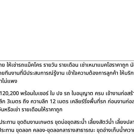
ย ให้เช่ารถแม็คโคร รายวัน รายเดือน เช่าเหมาแบคโฮราคาถูก น
โดยทีมงานที่มีประสบการณ์รู้งาน เข้าใจความต้องการลูกค้า ให้บร
คาไม่แพง
120,200 พร้อมใบเซอร์ ใบ ปจ รถ ใบอนุญาต ครบ เข้างานก่อสร้
 3เมตร ถึง ความลึก 12 เมตร เคลียร์ริ่งพื้นที่รก ก่อนงานก่อส
วันหรือเช่า รายเดือนให้ราคาถูก
าน ขุดดินงานเกษตร ขุดบ่อขุดสระน้ำ เลี้ยงสัตว์น้ำ เลี้ยงปลา-เ
ชลประทาน ขุดลอก คลอง-ขุดลอกลารางสาธารณะ ขุดอ่างเก็บน้ำควา