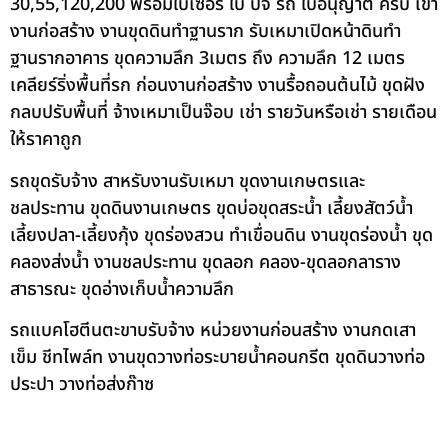
30,55,120,200 พร้อมใบเซอร์ ใบ ปจ รถ ใบอนุญาต ครบ เข้า
งานก่อสร้าง งานขุดดินทำฐานราก รับเหมาเปิดหน้าดินทำ
ฐานรากอาคาร ขุดความลึก 3เมตร ถึง ความลึก 12 เมตร
เคลียร์ริ่งพื้นที่รก ก่อนงานก่อสร้าง งานรื้อถอนต้นไม้ ขุดฝัง
กลบปรับพื้นที่ จ้างเหมาเป็นจ๊อบ เช่า รายวันหรือเช่า รายเดือน
ให้ราคาถูก
รถขุดรับจ้าง สาหรับงานรับเหมา ขุดงานเกษตรและ
ชลประทาน ขุดดินงานเกษตร ขุดบ่อขุดสระน้ำ เลี้ยงสัตว์น้ำ
เลี้ยงปลา-เลี้ยงกุ้ง ขุดร่องสวน ทำเขื่อนดิน งานขุดร่องน้ำ ขุด
คลองส่งน้ำ งานชลประทาน ขุดลอก คลอง-ขุดลอกลาราง
สาธารณะ ขุดอ่างเก็บน้ำความลึก
รถแบคโฮตีนตะขาบรับจ้าง หน่วยงานก่อนสร้าง งานกดเสา
เข็ม ชีทไพล์ท งานขุดวางท่อระบายน้ำคอนกรีต ขุดดินวางท่อ
ประปา วางท่อส่งก๊าซ