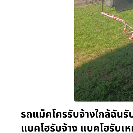
รถแม็คโครรับจ้างใกล้ฉันรั
แบคโฮรับจ้าง แบคโฮรับเห