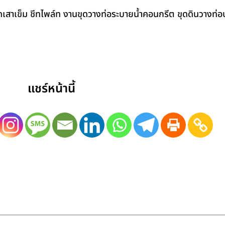
สาเข็ม ชีทไพล์ท งานขุดวางท่อระบายน้ำคอนกรีต ขุดดินวางท่อป
แชร์หน้านี้