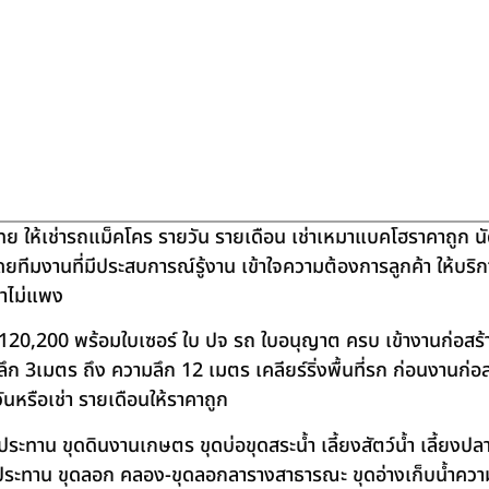
ย ให้เช่ารถแม็คโคร รายวัน รายเดือน เช่าเหมาแบคโฮราคาถูก น
โดยทีมงานที่มีประสบการณ์รู้งาน เข้าใจความต้องการลูกค้า ให้บร
คาไม่แพง
120,200 พร้อมใบเซอร์ ใบ ปจ รถ ใบอนุญาต ครบ เข้างานก่อสร้
 3เมตร ถึง ความลึก 12 เมตร เคลียร์ริ่งพื้นที่รก ก่อนงานก่อส
วันหรือเช่า รายเดือนให้ราคาถูก
าน ขุดดินงานเกษตร ขุดบ่อขุดสระน้ำ เลี้ยงสัตว์น้ำ เลี้ยงปลา-เ
ชลประทาน ขุดลอก คลอง-ขุดลอกลารางสาธารณะ ขุดอ่างเก็บน้ำควา