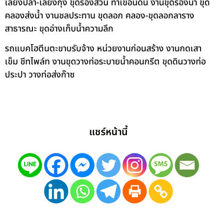
เลี้ยงปลา-เลี้ยงกุ้ง ขุดร่องสวน ทำเขื่อนดิน งานขุดร่องน้ำ ขุด
คลองส่งน้ำ งานชลประทาน ขุดลอก คลอง-ขุดลอกลาราง
สาธารณะ ขุดอ่างเก็บน้ำความลึก
รถแบคโฮตีนตะขาบรับจ้าง หน่วยงานก่อนสร้าง งานกดเสา
เข็ม ชีทไพล์ท งานขุดวางท่อระบายน้ำคอนกรีต ขุดดินวางท่อ
ประปา วางท่อส่งก๊าซ
แชร์หน้านี้