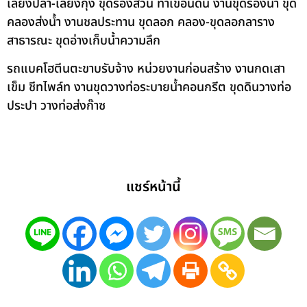
เลี้ยงปลา-เลี้ยงกุ้ง ขุดร่องสวน ทำเขื่อนดิน งานขุดร่องน้ำ ขุด
คลองส่งน้ำ งานชลประทาน ขุดลอก คลอง-ขุดลอกลาราง
สาธารณะ ขุดอ่างเก็บน้ำความลึก
รถแบคโฮตีนตะขาบรับจ้าง หน่วยงานก่อนสร้าง งานกดเสา
เข็ม ชีทไพล์ท งานขุดวางท่อระบายน้ำคอนกรีต ขุดดินวางท่อ
ประปา วางท่อส่งก๊าซ
แชร์หน้านี้