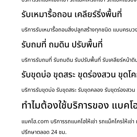
รับเหมารื้อถอน เคลียร์ริ่งพื้นที่
บริการรับเหมารื้อถอนสิ่งปลูกสร้างทุกชนิด แบบครบวงจร รั
รับถมที่ ถมดิน ปรับพื้นที่
บริการรับถมที่ รับถมดิน รับปรับพื้นที่ รับเคลียร์หน้าด
รับขุดบ่อ ขุดสระ ขุดร่องสวน ขุด
บริการรับขุดบ่อ รับขุดสระ รับขุดคลอง รับขุดร่องสว
ทำไมต้องใช้บริการของ แบค
แบคโฮ.com บริการรถแบคโฮให้เช่า รถแม็คโครให้เช่า 
ปรึกษาตลอด 24 ชม.