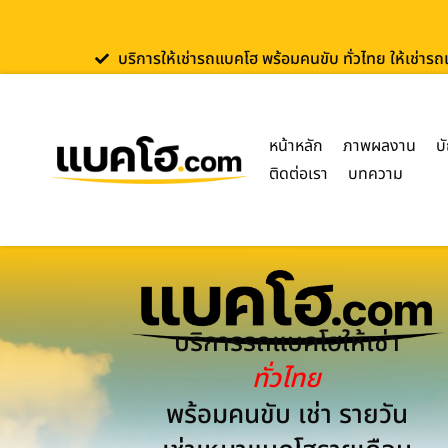
บริการให้เช่ารถแบคโฮ พร้อมคนขับ ทั่วไทย ให้เช่าร
หน้าหลัก
ภาพผลงาน
บ
ติดต่อเรา
บทความ
บริการรถแบคโฮให้เช่า
ทั่วไทย
พร้อมคนขับ เช่า รายวัน