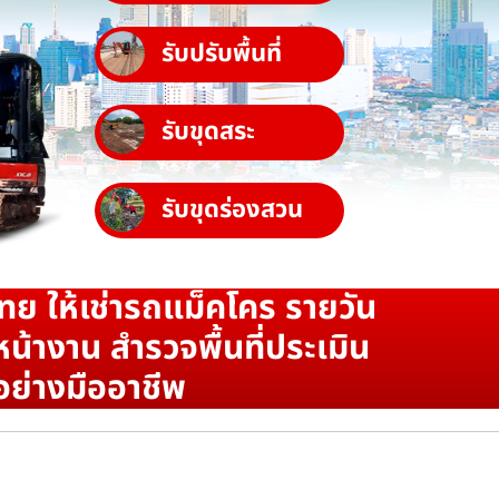
รับปรับพื้นที่
รับขุดสระ
รับขุดร่องสวน
ทย ให้เช่ารถแม็คโคร รายวัน
น้างาน สำรวจพื้นที่ประเมิน
อย่างมืออาชีพ