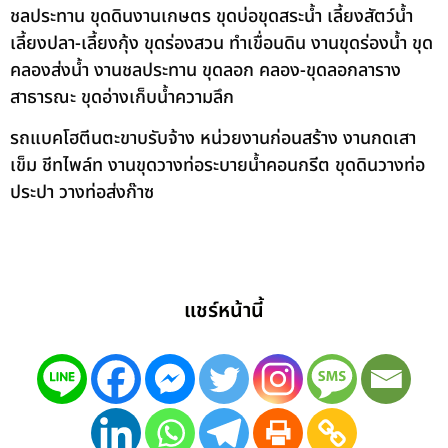
ชลประทาน ขุดดินงานเกษตร ขุดบ่อขุดสระน้ำ เลี้ยงสัตว์น้ำ
เลี้ยงปลา-เลี้ยงกุ้ง ขุดร่องสวน ทำเขื่อนดิน งานขุดร่องน้ำ ขุด
คลองส่งน้ำ งานชลประทาน ขุดลอก คลอง-ขุดลอกลาราง
สาธารณะ ขุดอ่างเก็บน้ำความลึก
รถแบคโฮตีนตะขาบรับจ้าง หน่วยงานก่อนสร้าง งานกดเสา
เข็ม ชีทไพล์ท งานขุดวางท่อระบายน้ำคอนกรีต ขุดดินวางท่อ
ประปา วางท่อส่งก๊าซ
แชร์หน้านี้