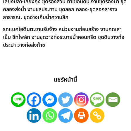
เลี้ยงปลา-เลี้ยงกุ้ง ขุดร่องสวน ทำเขื่อนดิน งานขุดร่องน้ำ ขุด
คลองส่งน้ำ งานชลประทาน ขุดลอก คลอง-ขุดลอกลาราง
สาธารณะ ขุดอ่างเก็บน้ำความลึก
รถแบคโฮตีนตะขาบรับจ้าง หน่วยงานก่อนสร้าง งานกดเสา
เข็ม ชีทไพล์ท งานขุดวางท่อระบายน้ำคอนกรีต ขุดดินวางท่อ
ประปา วางท่อส่งก๊าซ
แชร์หน้านี้