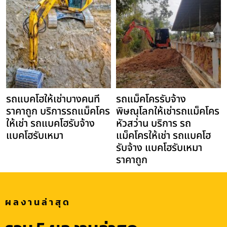
รถแบคโฮให้เช่าบางคนที
รถแม็คโครรับจ้าง
ราคาถูก บริการรถแม็คโคร
พิษณุโลกให้เช่ารถแม็คโคร
ให้เช่า รถแบคโฮรับจ้าง
หัวสว่าน บริการ รถ
แบคโฮรับเหมา
แม็คโครให้เช่า รถแบคโฮ
รับจ้าง แบคโฮรับเหมา
ราคาถูก
ผลงานล่าสุด