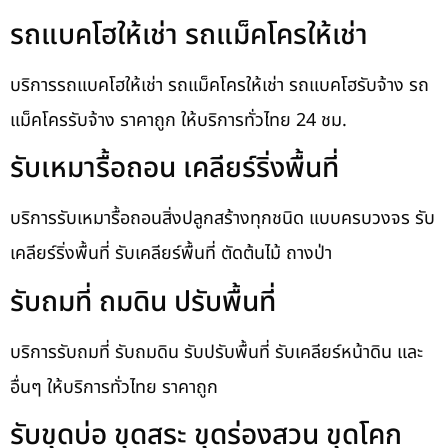
รถแบคโฮให้เช่า รถแม็คโครให้เช่า
บริการรถแบคโฮให้เช่า รถแม็คโครให้เช่า รถแบคโฮรับจ้าง รถ
แม็คโครรับจ้าง ราคาถูก ให้บริการทั่วไทย 24 ชม.
รับเหมารื้อถอน เคลียร์ริ่งพื้นที่
บริการรับเหมารื้อถอนสิ่งปลูกสร้างทุกชนิด แบบครบวงจร รับ
เคลียร์ริ่งพื้นที่ รับเคลียร์พื้นที่ ตัดต้นไม้ ถางป่า
รับถมที่ ถมดิน ปรับพื้นที่
บริการรับถมที่ รับถมดิน รับปรับพื้นที่ รับเคลียร์หน้าดิน และ
อื่นๆ ให้บริการทั่วไทย ราคาถูก
รับขุดบ่อ ขุดสระ ขุดร่องสวน ขุดโคก