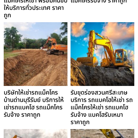
แม็คโครให้เช่า พร้อมคนขับ
แม็คโครรับจ้าง ราคาถูก
ให้บริการทั่วประเทศ ราคา
ถูก
บริษัทให้เช่ารถแม็คโคร
รับขุดร่องสวนศรีสะเกษ
บ้านด่านบุรีรัมย์ บริการให้
บริการ รถแบคโฮให้เช่า รถ
เช่ารถแบคโฮ รถแม็คโคร
แม็คโครให้เช่า รถแบคโฮ
รับจ้าง ราคาถูก
รับจ้าง แบคโฮรับเหมา
ราคาถูก