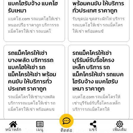
แบคโฮรับจ้าง แบคโฮ
พร้อมคนขับ ให้บริการ
รับเหมา
ทั่วประเทศ ราคาถูก
แบคโฮ.com รถแบคโฮให้เช่า
รับขุดบ่อ ขุดสระผักไห่ บริการ
หนองปรือ ราคาถูก บริการรถ
รถแบคโฮให้เช่า รถแม็คโคร
แม็คโครให้เช่า รถแบคโ
ให้เช่า พร้อมคนขั
รถแม็คโครให้เช่า
รถแม็คโครให้เช่า
บางพลัด บริการรถ
บุรีรัมย์รับรื้อโครง
แบคโฮให้เช่า รถ
เหล็ก บริการ รถ
แม็คโครให้เช่า พร้อม
แม็คโครให้เช่า รถแบค
คนขับ ให้บริการทั่ว
โฮรับจ้าง แบคโฮรับ
ประเทศ ราคาถูก
เหมา ราคาถูก
รถแม็คโครให้เช่าบางพลัด
แบคโฮ.com รถแม็คโครให้
บริการรถแบคโฮให้เช่า รถ
เช่าบุรีรัมย์รับรื้อโครงเหล็ก
แม็คโครให้เช่า พร้อมคนข
บริการรถแม็คโครให้
รถแม็คโครให้เช่า
รับขุดโคกหนองนา
หน้าหลัก
เมนู
แชร์
เพิ่มเติม
ติดต่อ