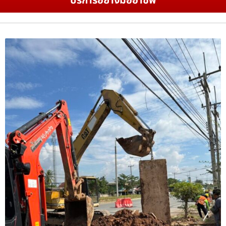
บริการอย่างมืออาชีพ