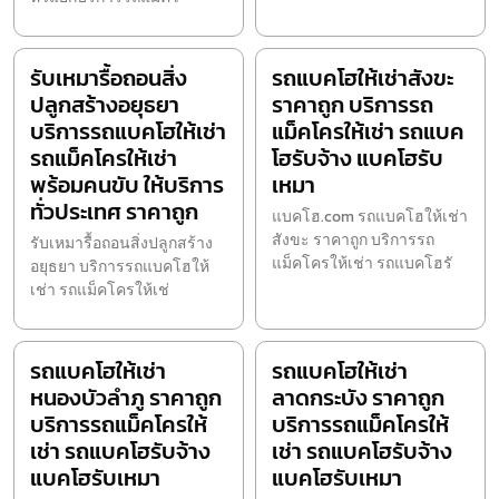
รับเหมารื้อถอนสิ่ง
รถแบคโฮให้เช่าสังขะ
ปลูกสร้างอยุธยา
ราคาถูก บริการรถ
บริการรถแบคโฮให้เช่า
แม็คโครให้เช่า รถแบค
รถแม็คโครให้เช่า
โฮรับจ้าง แบคโฮรับ
พร้อมคนขับ ให้บริการ
เหมา
ทั่วประเทศ ราคาถูก
แบคโฮ.com รถแบคโฮให้เช่า
สังขะ ราคาถูก บริการรถ
รับเหมารื้อถอนสิ่งปลูกสร้าง
แม็คโครให้เช่า รถแบคโฮรั
อยุธยา บริการรถแบคโฮให้
เช่า รถแม็คโครให้เช่
รถแบคโฮให้เช่า
รถแบคโฮให้เช่า
หนองบัวลำภู ราคาถูก
ลาดกระบัง ราคาถูก
บริการรถแม็คโครให้
บริการรถแม็คโครให้
เช่า รถแบคโฮรับจ้าง
เช่า รถแบคโฮรับจ้าง
แบคโฮรับเหมา
แบคโฮรับเหมา