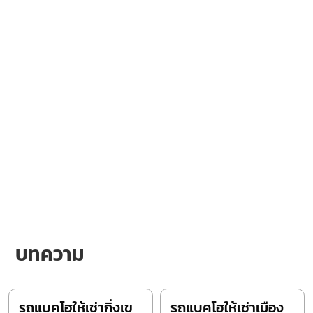
บทความ
รถแบคโฮให้เช่ากิ่งเข
รถแบคโฮให้เช่าเมือง