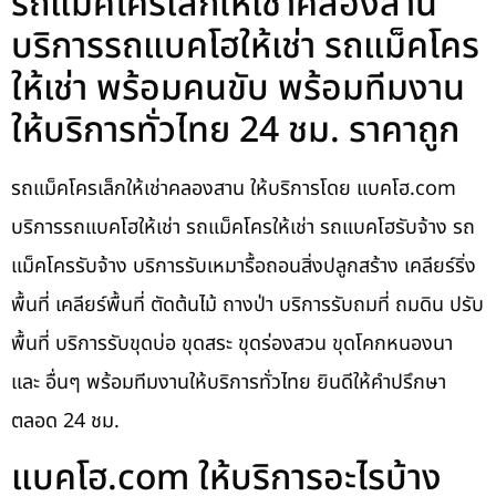
รถแม็คโครเล็กให้เช่าคลองสาน
บริการรถแบคโฮให้เช่า รถแม็คโคร
ให้เช่า พร้อมคนขับ พร้อมทีมงาน
ให้บริการทั่วไทย 24 ชม. ราคาถูก
รถแม็คโครเล็กให้เช่าคลองสาน ให้บริการโดย แบคโฮ.com
บริการรถแบคโฮให้เช่า รถแม็คโครให้เช่า รถแบคโฮรับจ้าง รถ
แม็คโครรับจ้าง บริการรับเหมารื้อถอนสิ่งปลูกสร้าง เคลียร์ริ่ง
พื้นที่ เคลียร์พื้นที่ ตัดต้นไม้ ถางป่า บริการรับถมที่ ถมดิน ปรับ
พื้นที่ บริการรับขุดบ่อ ขุดสระ ขุดร่องสวน ขุดโคกหนองนา
และ อื่นๆ พร้อมทีมงานให้บริการทั่วไทย ยินดีให้คำปรึกษา
ตลอด 24 ชม.
แบคโฮ.com ให้บริการอะไรบ้าง