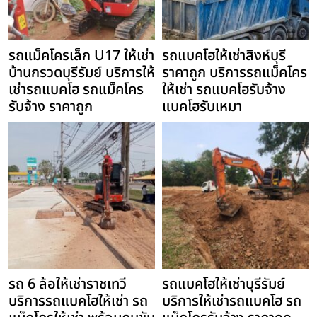
รถแม็คโครเล็ก U17 ให้เช่า
รถแบคโฮให้เช่าสิงห์บุรี
บ้านกรวดบุรีรัมย์ บริการให้
ราคาถูก บริการรถแม็คโคร
เช่ารถแบคโฮ รถแม็คโคร
ให้เช่า รถแบคโฮรับจ้าง
รับจ้าง ราคาถูก
แบคโฮรับเหมา
รถ 6 ล้อให้เช่าราชเทวี
รถแบคโฮให้เช่าบุรีรัมย์
บริการรถแบคโฮให้เช่า รถ
บริการให้เช่ารถแบคโฮ รถ