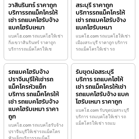
วาสินรินทร์ ราคาถูก
สระบุรี ราคาถูก
บริการรถแม็คโครให้
บริการรถแม็คโครให้
เช่า รถแบคโฮรับจ้าง
เช่า รถแบคโฮรับจ้าง
แบคโฮรับเหมา
แบคโฮรับเหมา
แบคโฮ.com รถแบคโฮให้เช่า
แบคโฮ.com รถแบคโฮให้เช่า
กิ่งเขวาสินรินทร์ ราคาถูก
เมืองสระบุรี ราคาถูก บริการ
บริการรถแม็คโครให้เช
รถแม็คโครให้เช่า รถ
รถแบคโฮรับจ้าง
รับขุดบ่อสระบุรี
ปราจีนบุรีให้เช่ารถ
บริการ รถแบคโฮให้
แม็คโครหัวแย็ก
เช่า รถแม็คโครให้เช่า
บริการ รถแม็คโครให้
รถแบคโฮรับจ้าง แบค
เช่า รถแบคโฮรับจ้าง
โฮรับเหมา ราคาถูก
แบคโฮรับเหมา ราคา
แบคโฮ.com รับขุดบ่อสระบุรี
ถูก
บริการ รถแบคโฮให้เช่า รถ
แม็คโครให้เช่า รถแบ
แบคโฮ.com รถแบคโฮรับจ้าง
ปราจีนบุรีให้เช่ารถแม็คโคร
หัวแย็กบริการรถแม็คโ