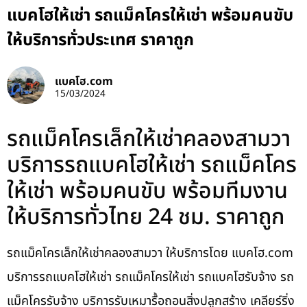
แบคโฮให้เช่า รถแม็คโครให้เช่า พร้อมคนขับ
ให้บริการทั่วประเทศ ราคาถูก
แบคโฮ.com
15/03/2024
รถแม็คโครเล็กให้เช่าคลองสามวา
บริการรถแบคโฮให้เช่า รถแม็คโคร
ให้เช่า พร้อมคนขับ พร้อมทีมงาน
ให้บริการทั่วไทย 24 ชม. ราคาถูก
รถแม็คโครเล็กให้เช่าคลองสามวา ให้บริการโดย แบคโฮ.com
บริการรถแบคโฮให้เช่า รถแม็คโครให้เช่า รถแบคโฮรับจ้าง รถ
แม็คโครรับจ้าง บริการรับเหมารื้อถอนสิ่งปลูกสร้าง เคลียร์ริ่ง