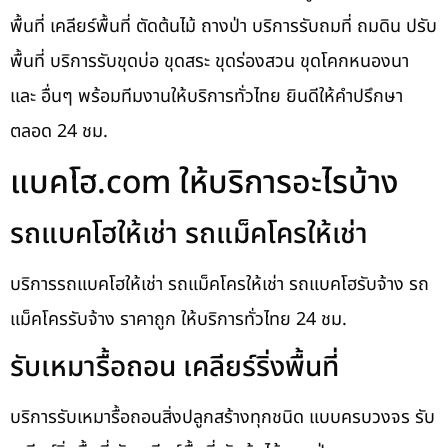
พื้นที่ เคลียร์พื้นที่ ตัดต้นไม้ ถางป่า บริการรับถมที่ ถมดิน ปรับ
พื้นที่ บริการรับขุดบ่อ ขุดสระ ขุดร่องสวน ขุดโคกหนองนา
และ อื่นๆ พร้อมทีมงานให้บริการทั่วไทย ยินดีให้คำปรึกษา
ตลอด 24 ชม.
แบคโฮ.com ให้บริการอะไรบ้าง
รถแบคโฮให้เช่า รถแม็คโครให้เช่า
บริการรถแบคโฮให้เช่า รถแม็คโครให้เช่า รถแบคโฮรับจ้าง รถ
แม็คโครรับจ้าง ราคาถูก ให้บริการทั่วไทย 24 ชม.
รับเหมารื้อถอน เคลียร์ริ่งพื้นที่
บริการรับเหมารื้อถอนสิ่งปลูกสร้างทุกชนิด แบบครบวงจร รับ