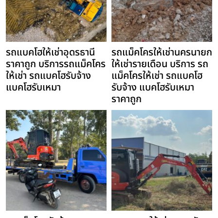
รถแบคโฮให้เช่าอุดรธานี
รถแม็คโครให้เช่านครนายก
ราคาถูก บริการรถแม็คโคร
ให้เช่ารายเดือน บริการ รถ
ให้เช่า รถแบคโฮรับจ้าง
แม็คโครให้เช่า รถแบคโฮ
แบคโฮรับเหมา
รับจ้าง แบคโฮรับเหมา
ราคาถูก