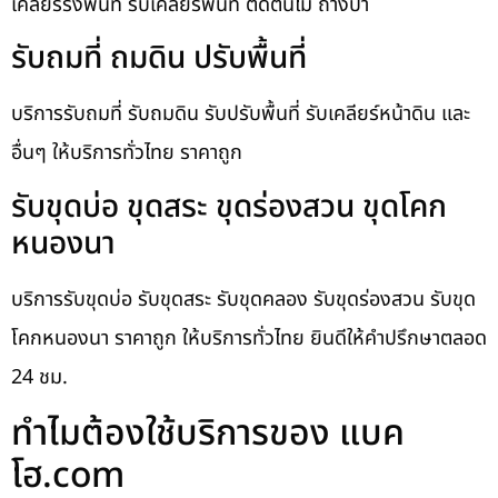
เคลียร์ริ่งพื้นที่ รับเคลียร์พื้นที่ ตัดต้นไม้ ถางป่า
รับถมที่ ถมดิน ปรับพื้นที่
บริการรับถมที่ รับถมดิน รับปรับพื้นที่ รับเคลียร์หน้าดิน และ
อื่นๆ ให้บริการทั่วไทย ราคาถูก
รับขุดบ่อ ขุดสระ ขุดร่องสวน ขุดโคก
หนองนา
บริการรับขุดบ่อ รับขุดสระ รับขุดคลอง รับขุดร่องสวน รับขุด
โคกหนองนา ราคาถูก ให้บริการทั่วไทย ยินดีให้คำปรึกษาตลอด
24 ชม.
ทำไมต้องใช้บริการของ แบค
โฮ.com