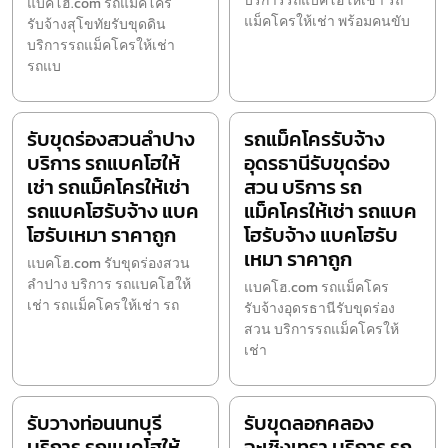
บริการรถแบคโฮให้เช่า รถ
แบคโฮ.com รถแม็คโคร
แม็คโครให้เช่า พร้อมคนขับ
รับจ้างสุโขทัยรับขุดดิน
บริการรถแม็คโครให้เช่า
รถแบ
รับขุดร่องสวนลำปาง
รถแม็คโครรับจ้าง
บริการ รถแบคโฮให้
อุดรธานีรับขุดร่อง
เช่า รถแม็คโครให้เช่า
สวน บริการ รถ
รถแบคโฮรับจ้าง แบค
แม็คโครให้เช่า รถแบค
โฮรับเหมา ราคาถูก
โฮรับจ้าง แบคโฮรับ
เหมา ราคาถูก
แบคโฮ.com รับขุดร่องสวน
ลำปาง บริการ รถแบคโฮให้
แบคโฮ.com รถแม็คโคร
เช่า รถแม็คโครให้เช่า รถ
รับจ้างอุดรธานีรับขุดร่อง
สวน บริการรถแม็คโครให้
เช่า
รับวางท่อนนทบุรี
รับขุดลอกคลอง
บริการ รถแบคโฮให้
ฉะเชิงเทรา บริการ รถ