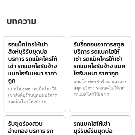
บทความ
รถแม็คโครให้เช่า
รับรื้อถอนอาคารสตูล
สิงห์บุรีรับขุดบ่อ
บริการ รถแบคโฮให้
บริการ รถแม็คโครให้
เช่า รถแม็คโครให้เช่า
เช่า รถแบคโฮรับจ้าง
รถแบคโฮรับจ้าง แบค
แบคโฮรับเหมา ราคา
โฮรับเหมา ราคาถูก
ถูก
แบคโฮ.com รับรื้อถอนอาคาร
สตูล บริการ รถแบคโฮให้เช่า
แบคโฮ.com รถแม็คโครให้
รถแม็คโครให้เช่า ร
เช่าสิงห์บุรีรับขุดบ่อ บริการ
รถแม็คโครให้เช่า รถ
รับขุดร่องสวน
รถแบคโฮให้เช่า
อ่างทอง บริการ รถ
บุรีรัมย์รับขุดบ่อ