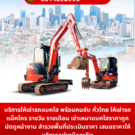
บริการให้เช่ารถแบคโฮ พร้อมคนขับ ทั่วไทย ให้เช่ารถ
แม็คโคร รายวัน รายเดือน เช่าเหมาแบคโฮราคาถูก
นัดดูหน้างาน สำรวจพื้นที่ประเมินราคา เสนอราคาให้