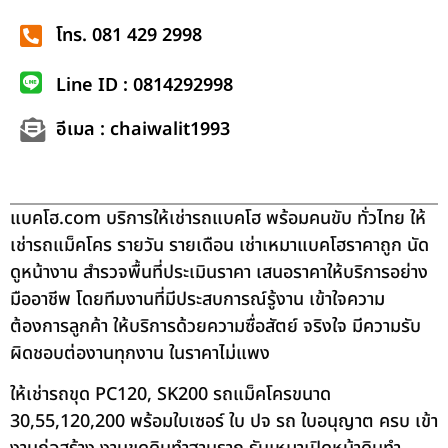
โทร. 081 429 2998
Line ID : 0814292998
อีเมล : chaiwalit1993
แบคโฮ.com บริการให้เช่ารถแบคโฮ พร้อมคนขับ ทั่วไทย ให้
เช่ารถแม็คโคร รายวัน รายเดือน เช่าเหมาแบคโฮราคาถูก นัด
ดูหน้างาน สำรวจพื้นที่ประเมินราคา เสนอราคาให้บริการอย่าง
มืออาชีพ โดยทีมงานที่มีประสบการณ์รู้งาน เข้าใจความ
ต้องการลูกค้า ให้บริการด้วยความซื่อสัตย์ จริงใจ มีความรับ
ผิดชอบต่องานทุกงาน ในราคาไม่แพง
ให้เช่ารถขุด PC120, SK200 รถแม็คโครขนาด
30,55,120,200 พร้อมใบเซอร์ ใบ ปจ รถ ใบอนุญาต ครบ เข้า