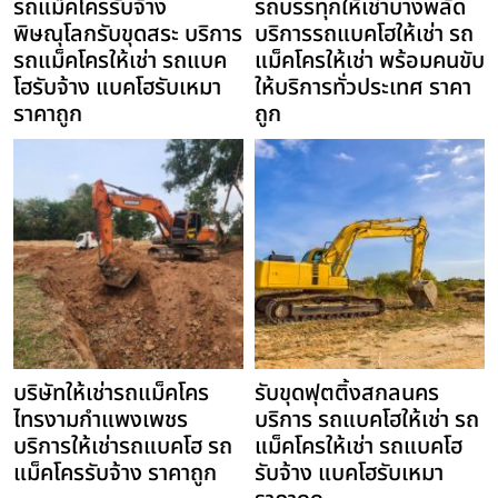
รถแม็คโครรับจ้าง
รถบรรทุกให้เช่าบางพลัด
พิษณุโลกรับขุดสระ บริการ
บริการรถแบคโฮให้เช่า รถ
รถแม็คโครให้เช่า รถแบค
แม็คโครให้เช่า พร้อมคนขับ
โฮรับจ้าง แบคโฮรับเหมา
ให้บริการทั่วประเทศ ราคา
ราคาถูก
ถูก
บริษัทให้เช่ารถแม็คโคร
รับขุดฟุตติ้งสกลนคร
ไทรงามกำแพงเพชร
บริการ รถแบคโฮให้เช่า รถ
บริการให้เช่ารถแบคโฮ รถ
แม็คโครให้เช่า รถแบคโฮ
แม็คโครรับจ้าง ราคาถูก
รับจ้าง แบคโฮรับเหมา