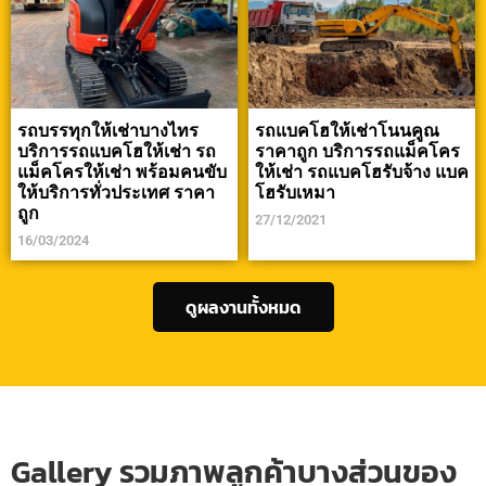
รถบรรทุกให้เช่าบางไทร
รถแบคโฮให้เช่าโนนคูณ
บริการรถแบคโฮให้เช่า รถ
ราคาถูก บริการรถแม็คโคร
แม็คโครให้เช่า พร้อมคนขับ
ให้เช่า รถแบคโฮรับจ้าง แบค
ให้บริการทั่วประเทศ ราคา
โฮรับเหมา
ถูก
27/12/2021
16/03/2024
ดูผลงานทั้งหมด
Gallery รวมภาพลูกค้าบางส่วนของ