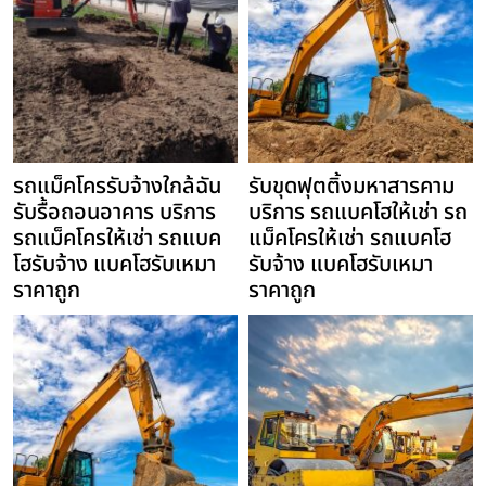
รถแม็คโครรับจ้างใกล้ฉัน
รับขุดฟุตติ้งมหาสารคาม
รับรื้อถอนอาคาร บริการ
บริการ รถแบคโฮให้เช่า รถ
รถแม็คโครให้เช่า รถแบค
แม็คโครให้เช่า รถแบคโฮ
โฮรับจ้าง แบคโฮรับเหมา
รับจ้าง แบคโฮรับเหมา
ราคาถูก
ราคาถูก