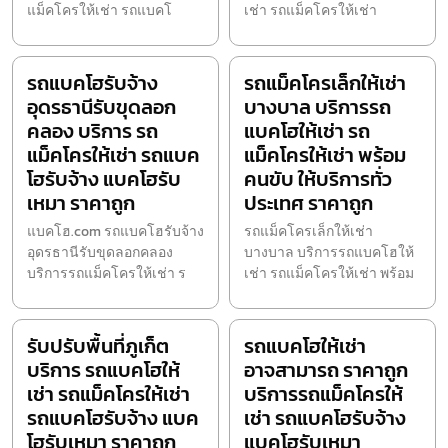
แม็คโครให้เช่า รถแบคโ
เช่า รถแม็คโครให้เช่า
รถแบคโฮรับจ้าง
รถแม็คโครเล็กให้เช่า
อุดรธานีรับขุดลอก
บางบาล บริการรถ
คลอง บริการ รถ
แบคโฮให้เช่า รถ
แม็คโครให้เช่า รถแบค
แม็คโครให้เช่า พร้อม
โฮรับจ้าง แบคโฮรับ
คนขับ ให้บริการทั่ว
เหมา ราคาถูก
ประเทศ ราคาถูก
แบคโฮ.com รถแบคโฮรับจ้าง
รถแม็คโครเล็กให้เช่า
อุดรธานีรับขุดลอกคลอง
บางบาล บริการรถแบคโฮให้
บริการรถแม็คโครให้เช่า ร
เช่า รถแม็คโครให้เช่า พร้อม
รับปรับพื้นที่ภูเก็ต
รถแบคโฮให้เช่า
บริการ รถแบคโฮให้
อาจสามารถ ราคาถูก
เช่า รถแม็คโครให้เช่า
บริการรถแม็คโครให้
รถแบคโฮรับจ้าง แบค
เช่า รถแบคโฮรับจ้าง
โฮรับเหมา ราคาถูก
แบคโฮรับเหมา