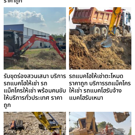
ราคาถูก
รับขุดร่องสวนเสนา บริการ
รถแบคโฮให้เช่าตะโหมด
รถแบคโฮให้เช่า รถ
ราคาถูก บริการรถแม็คโคร
แม็คโครให้เช่า พร้อมคนขับ
ให้เช่า รถแบคโฮรับจ้าง
ให้บริการทั่วประเทศ ราคา
แบคโฮรับเหมา
ถูก