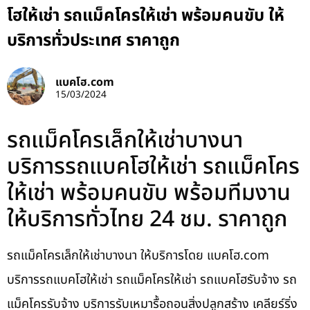
โฮให้เช่า รถแม็คโครให้เช่า พร้อมคนขับ ให้
บริการทั่วประเทศ ราคาถูก
แบคโฮ.com
15/03/2024
รถแม็คโครเล็กให้เช่าบางนา
บริการรถแบคโฮให้เช่า รถแม็คโคร
ให้เช่า พร้อมคนขับ พร้อมทีมงาน
ให้บริการทั่วไทย 24 ชม. ราคาถูก
รถแม็คโครเล็กให้เช่าบางนา ให้บริการโดย แบคโฮ.com
บริการรถแบคโฮให้เช่า รถแม็คโครให้เช่า รถแบคโฮรับจ้าง รถ
แม็คโครรับจ้าง บริการรับเหมารื้อถอนสิ่งปลูกสร้าง เคลียร์ริ่ง