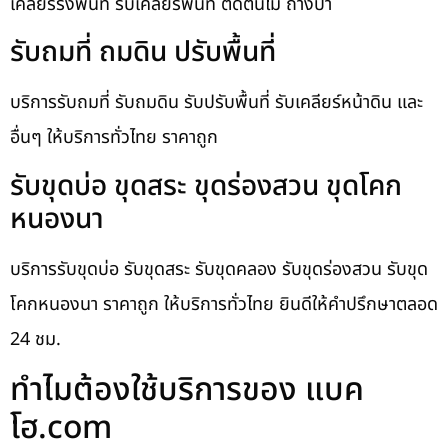
เคลียร์ริ่งพื้นที่ รับเคลียร์พื้นที่ ตัดต้นไม้ ถางป่า
รับถมที่ ถมดิน ปรับพื้นที่
บริการรับถมที่ รับถมดิน รับปรับพื้นที่ รับเคลียร์หน้าดิน และ
อื่นๆ ให้บริการทั่วไทย ราคาถูก
รับขุดบ่อ ขุดสระ ขุดร่องสวน ขุดโคก
หนองนา
บริการรับขุดบ่อ รับขุดสระ รับขุดคลอง รับขุดร่องสวน รับขุด
โคกหนองนา ราคาถูก ให้บริการทั่วไทย ยินดีให้คำปรึกษาตลอด
24 ชม.
ทำไมต้องใช้บริการของ แบค
โฮ.com