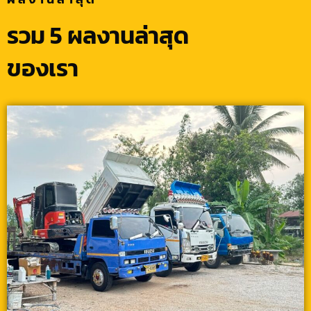
รวม 5 ผลงานล่าสุด
ของเรา