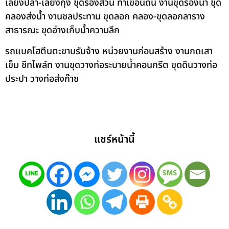
เลี้ยงปลา-เลี้ยงกุ้ง ขุดร่องสวน ทำเขื่อนดิน งานขุดร่องน้ำ ขุด
คลองส่งน้ำ งานชลประทาน ขุดลอก คลอง-ขุดลอกลาราง
สาธารณะ ขุดอ่างเก็บน้ำความลึก
รถแบคโฮตีนตะขาบรับจ้าง หน่วยงานก่อนสร้าง งานกดเสา
เข็ม ชีทไพล์ท งานขุดวางท่อระบายน้ำคอนกรีต ขุดดินวางท่อ
ประปา วางท่อส่งก๊าซ
แชร์หน้านี้