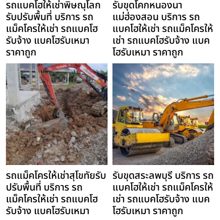
รถแบคโฮให้เช่าพิษณุโลก
รับขุดโคกหนองนา
รับปรับพื้นที่ บริการ รถ
แม่ฮ่องสอน บริการ รถ
แม็คโครให้เช่า รถแบคโฮ
แบคโฮให้เช่า รถแม็คโครให้
รับจ้าง แบคโฮรับเหมา
เช่า รถแบคโฮรับจ้าง แบค
ราคาถูก
โฮรับเหมา ราคาถูก
รถแม็คโครให้เช่าสุโขทัยรับ
รับขุดสระลพบุรี บริการ รถ
ปรับพื้นที่ บริการ รถ
แบคโฮให้เช่า รถแม็คโครให้
แม็คโครให้เช่า รถแบคโฮ
เช่า รถแบคโฮรับจ้าง แบค
รับจ้าง แบคโฮรับเหมา
โฮรับเหมา ราคาถูก