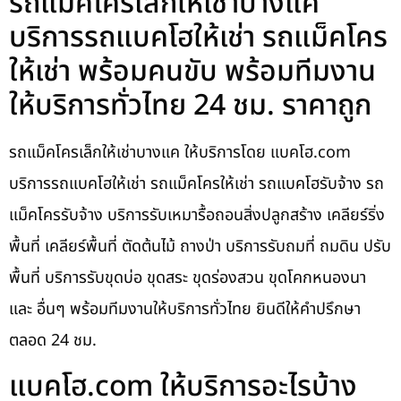
รถแม็คโครเล็กให้เช่าบางแค
บริการรถแบคโฮให้เช่า รถแม็คโคร
ให้เช่า พร้อมคนขับ พร้อมทีมงาน
ให้บริการทั่วไทย 24 ชม. ราคาถูก
รถแม็คโครเล็กให้เช่าบางแค ให้บริการโดย แบคโฮ.com
บริการรถแบคโฮให้เช่า รถแม็คโครให้เช่า รถแบคโฮรับจ้าง รถ
แม็คโครรับจ้าง บริการรับเหมารื้อถอนสิ่งปลูกสร้าง เคลียร์ริ่ง
พื้นที่ เคลียร์พื้นที่ ตัดต้นไม้ ถางป่า บริการรับถมที่ ถมดิน ปรับ
พื้นที่ บริการรับขุดบ่อ ขุดสระ ขุดร่องสวน ขุดโคกหนองนา
และ อื่นๆ พร้อมทีมงานให้บริการทั่วไทย ยินดีให้คำปรึกษา
ตลอด 24 ชม.
แบคโฮ.com ให้บริการอะไรบ้าง