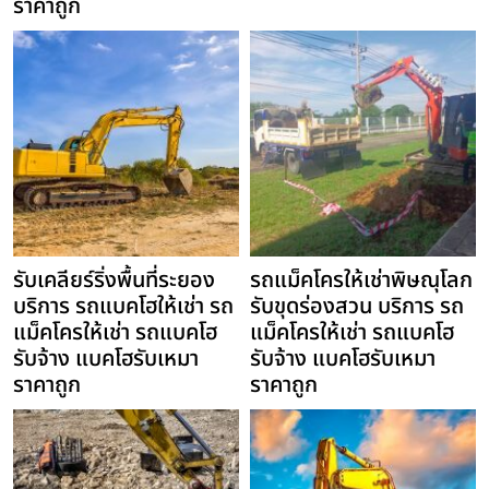
ราคาถูก
รับเคลียร์ริ่งพื้นที่ระยอง
รถแม็คโครให้เช่าพิษณุโลก
บริการ รถแบคโฮให้เช่า รถ
รับขุดร่องสวน บริการ รถ
แม็คโครให้เช่า รถแบคโฮ
แม็คโครให้เช่า รถแบคโฮ
รับจ้าง แบคโฮรับเหมา
รับจ้าง แบคโฮรับเหมา
ราคาถูก
ราคาถูก