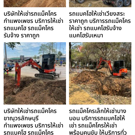
บริษัทให้เช่ารถแม็คโคร
รถแบคโฮให้เช่าเวียงสระ
กำแพงเพชร บริการให้เช่า
ราคาถูก บริการรถแม็คโคร
รถแบคโฮ รถแม็คโคร
ให้เช่า รถแบคโฮรับจ้าง
รับจ้าง ราคาถูก
แบคโฮรับเหมา
บริษัทให้เช่ารถแม็คโคร
รถแม็คโครเล็กให้เช่าบาง
ขาณุวรลักษบุรี
บอน บริการรถแบคโฮให้
กำแพงเพชร บริการให้เช่า
เช่า รถแม็คโครให้เช่า
รถแบคโฮ รถแม็คโคร
พร้อมคนขับ ให้บริการทั่ว