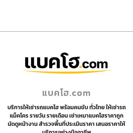
แบคโฮ.com
บริการให้เช่ารถแบคโฮ พร้อมคนขับ ทั่วไทย ให้เช่ารถ
แม็คโคร รายวัน รายเดือน เช่าเหมาแบคโฮราคาถูก
นัดดูหน้างาน สำรวจพื้นที่ประเมินราคา เสนอราคาให้
บริการอย่างมืออาชีพ