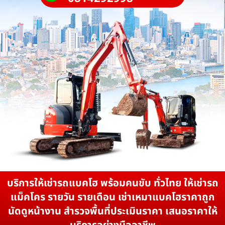
บริการให้เช่ารถแบคโฮ พร้อมคนขับ ทั่วไทย ให้เช่ารถ
แม็คโคร รายวัน รายเดือน เช่าเหมาแบคโฮราคาถูก
นัดดูหน้างาน สำรวจพื้นที่ประเมินราคา เสนอราคาให้