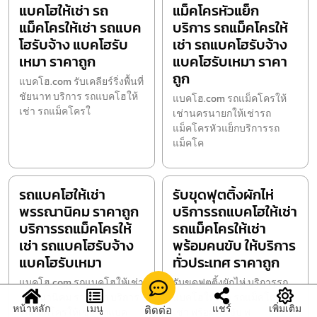
แบคโฮให้เช่า รถ
แม็คโครหัวแย็ก
แม็คโครให้เช่า รถแบค
บริการ รถแม็คโครให้
โฮรับจ้าง แบคโฮรับ
เช่า รถแบคโฮรับจ้าง
เหมา ราคาถูก
แบคโฮรับเหมา ราคา
ถูก
แบคโฮ.com รับเคลียร์ริ่งพื้นที่
ชัยนาท บริการ รถแบคโฮให้
แบคโฮ.com รถแม็คโครให้
เช่า รถแม็คโครใ
เช่านครนายกให้เช่ารถ
แม็คโครหัวแย็กบริการรถ
แม็คโค
รถแบคโฮให้เช่า
รับขุดฟุตติ้งผักไห่
พรรณานิคม ราคาถูก
บริการรถแบคโฮให้เช่า
บริการรถแม็คโครให้
รถแม็คโครให้เช่า
เช่า รถแบคโฮรับจ้าง
พร้อมคนขับ ให้บริการ
แบคโฮรับเหมา
ทั่วประเทศ ราคาถูก
แบคโฮ.com รถแบคโฮให้เช่า
รับขุดฟุตติ้งผักไห่ บริการรถ
พรรณานิคม ราคาถูก บริการ
แบคโฮให้เช่า รถแม็คโครให้
หน้าหลัก
เมนู
แชร์
เพิ่มเติม
ติดต่อ
รถแม็คโครให้เช่า รถแบค
เช่า พร้อมคนขับ พ