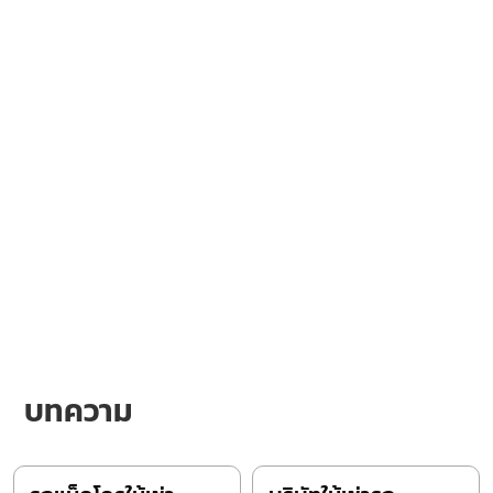
บทความ