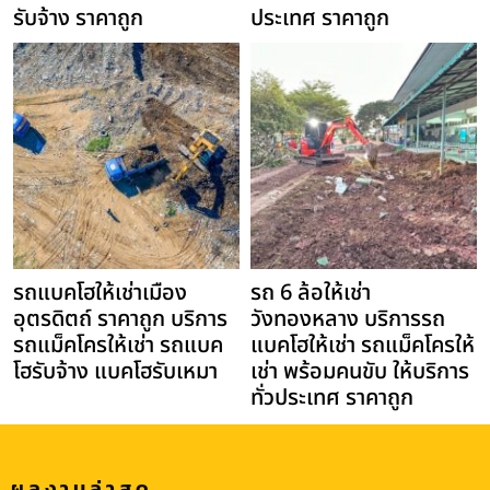
รับจ้าง ราคาถูก
ประเทศ ราคาถูก
รถแบคโฮให้เช่าเมือง
รถ 6 ล้อให้เช่า
อุตรดิตถ์ ราคาถูก บริการ
วังทองหลาง บริการรถ
รถแม็คโครให้เช่า รถแบค
แบคโฮให้เช่า รถแม็คโครให้
โฮรับจ้าง แบคโฮรับเหมา
เช่า พร้อมคนขับ ให้บริการ
ทั่วประเทศ ราคาถูก
ผลงานล่าสุด