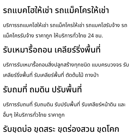
รถแบคโฮให้เช่า รถแม็คโครให้เช่า
บริการรถแบคโฮให้เช่า รถแม็คโครให้เช่า รถแบคโฮรับจ้าง รถ
แม็คโครรับจ้าง ราคาถูก ให้บริการทั่วไทย 24 ชม.
รับเหมารื้อถอน เคลียร์ริ่งพื้นที่
บริการรับเหมารื้อถอนสิ่งปลูกสร้างทุกชนิด แบบครบวงจร รับ
เคลียร์ริ่งพื้นที่ รับเคลียร์พื้นที่ ตัดต้นไม้ ถางป่า
รับถมที่ ถมดิน ปรับพื้นที่
บริการรับถมที่ รับถมดิน รับปรับพื้นที่ รับเคลียร์หน้าดิน และ
อื่นๆ ให้บริการทั่วไทย ราคาถูก
รับขุดบ่อ ขุดสระ ขุดร่องสวน ขุดโคก