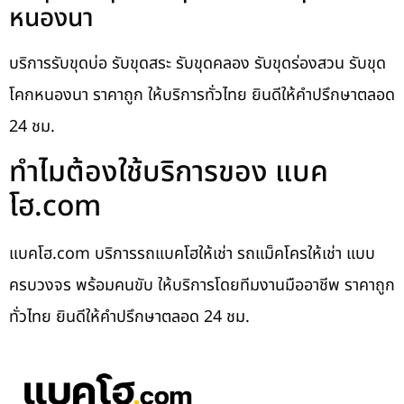
หนองนา
บริการรับขุดบ่อ รับขุดสระ รับขุดคลอง รับขุดร่องสวน รับขุด
โคกหนองนา ราคาถูก ให้บริการทั่วไทย ยินดีให้คำปรึกษาตลอด
24 ชม.
ทำไมต้องใช้บริการของ แบค
โฮ.com
แบคโฮ.com บริการรถแบคโฮให้เช่า รถแม็คโครให้เช่า แบบ
ครบวงจร พร้อมคนขับ ให้บริการโดยทีมงานมืออาชีพ ราคาถูก
ทั่วไทย ยินดีให้คำปรึกษาตลอด 24 ชม.